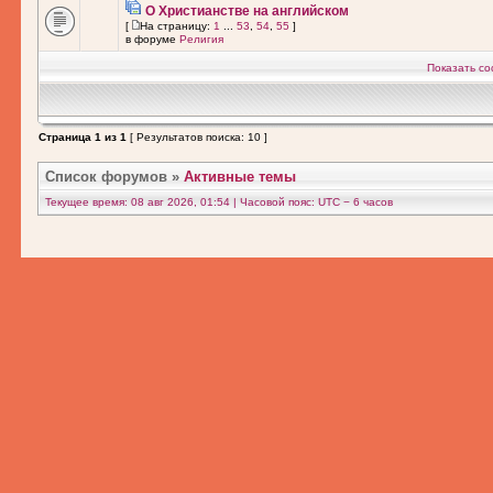
О Христианстве на английском
[
На страницу:
1
...
53
,
54
,
55
]
в форуме
Религия
Показать со
Страница
1
из
1
[ Результатов поиска: 10 ]
Список форумов
»
Активные темы
Текущее время: 08 авг 2026, 01:54 | Часовой пояс: UTC − 6 часов