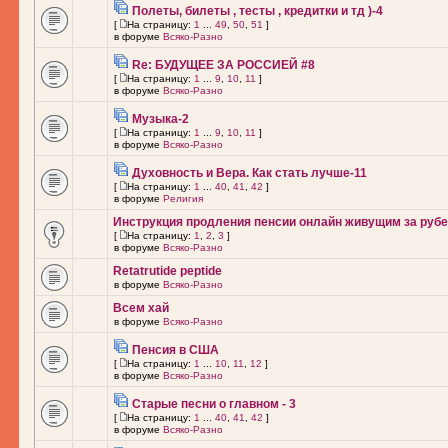
Полеты, билеты , тесты , кредитки и тд )-4
[
На страницу:
1
...
49
,
50
,
51
]
в форуме
Всяко-Разно
Re: БУДУЩЕЕ ЗА РОССИЕЙ #8
[
На страницу:
1
...
9
,
10
,
11
]
в форуме
Всяко-Разно
Музыка-2
[
На страницу:
1
...
9
,
10
,
11
]
в форуме
Всяко-Разно
Духовность и Вера. Как стать лучше-11
[
На страницу:
1
...
40
,
41
,
42
]
в форуме
Религия
Инструкция продления пенсии онлайн живущим за рубе
[
На страницу:
1
,
2
,
3
]
в форуме
Всяко-Разно
Retatrutide peptide
в форуме
Всяко-Разно
Всем хай
в форуме
Всяко-Разно
Пенсия в США
[
На страницу:
1
...
10
,
11
,
12
]
в форуме
Всяко-Разно
Старые песни о главном - 3
[
На страницу:
1
...
40
,
41
,
42
]
в форуме
Всяко-Разно