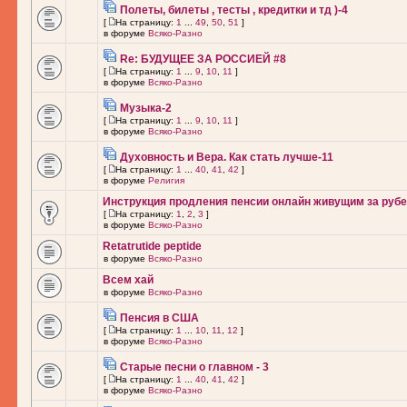
Полеты, билеты , тесты , кредитки и тд )-4
[
На страницу:
1
...
49
,
50
,
51
]
в форуме
Всяко-Разно
Re: БУДУЩЕЕ ЗА РОССИЕЙ #8
[
На страницу:
1
...
9
,
10
,
11
]
в форуме
Всяко-Разно
Музыка-2
[
На страницу:
1
...
9
,
10
,
11
]
в форуме
Всяко-Разно
Духовность и Вера. Как стать лучше-11
[
На страницу:
1
...
40
,
41
,
42
]
в форуме
Религия
Инструкция продления пенсии онлайн живущим за рубе
[
На страницу:
1
,
2
,
3
]
в форуме
Всяко-Разно
Retatrutide peptide
в форуме
Всяко-Разно
Всем хай
в форуме
Всяко-Разно
Пенсия в США
[
На страницу:
1
...
10
,
11
,
12
]
в форуме
Всяко-Разно
Старые песни о главном - 3
[
На страницу:
1
...
40
,
41
,
42
]
в форуме
Всяко-Разно