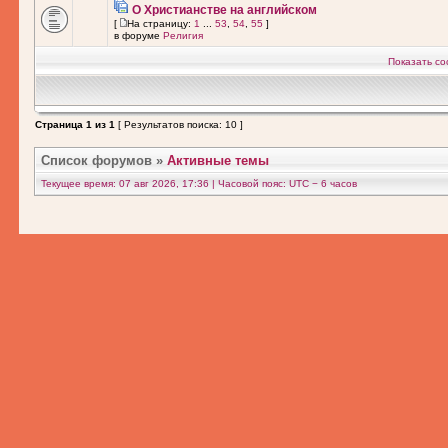
О Христианстве на английском
[
На страницу:
1
...
53
,
54
,
55
]
в форуме
Религия
Показать со
Страница
1
из
1
[ Результатов поиска: 10 ]
Список форумов
»
Активные темы
Текущее время: 07 авг 2026, 17:36 | Часовой пояс: UTC − 6 часов