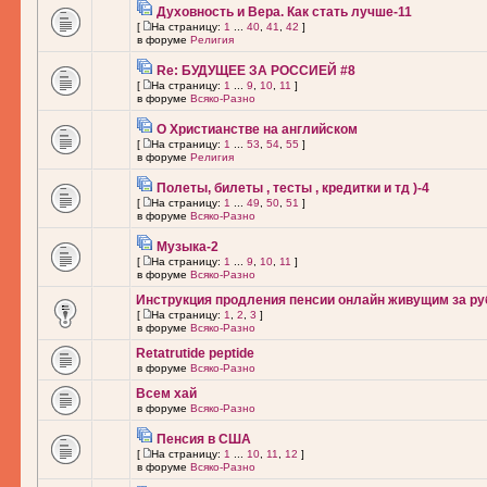
Духовность и Вера. Как стать лучше-11
[
На страницу:
1
...
40
,
41
,
42
]
в форуме
Религия
Re: БУДУЩЕЕ ЗА РОССИЕЙ #8
[
На страницу:
1
...
9
,
10
,
11
]
в форуме
Всяко-Разно
О Христианстве на английском
[
На страницу:
1
...
53
,
54
,
55
]
в форуме
Религия
Полеты, билеты , тесты , кредитки и тд )-4
[
На страницу:
1
...
49
,
50
,
51
]
в форуме
Всяко-Разно
Музыка-2
[
На страницу:
1
...
9
,
10
,
11
]
в форуме
Всяко-Разно
Инструкция продления пенсии онлайн живущим за ру
[
На страницу:
1
,
2
,
3
]
в форуме
Всяко-Разно
Retatrutide peptide
в форуме
Всяко-Разно
Всем хай
в форуме
Всяко-Разно
Пенсия в США
[
На страницу:
1
...
10
,
11
,
12
]
в форуме
Всяко-Разно