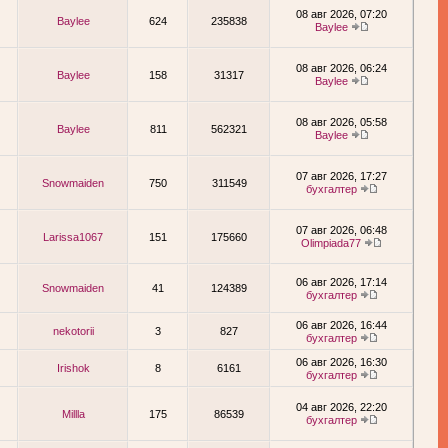
08 авг 2026, 07:20
Baylee
624
235838
Baylee
08 авг 2026, 06:24
Baylee
158
31317
Baylee
08 авг 2026, 05:58
Baylee
811
562321
Baylee
07 авг 2026, 17:27
Snowmaiden
750
311549
бухгалтер
07 авг 2026, 06:48
Larissa1067
151
175660
Olimpiada77
06 авг 2026, 17:14
Snowmaiden
41
124389
бухгалтер
06 авг 2026, 16:44
nekotorii
3
827
бухгалтер
06 авг 2026, 16:30
Irishok
8
6161
бухгалтер
04 авг 2026, 22:20
Millla
175
86539
бухгалтер