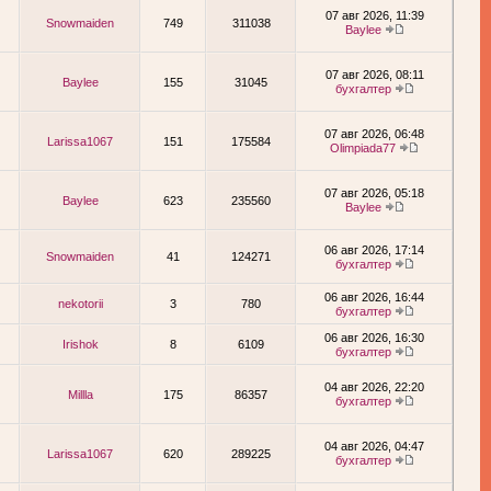
07 авг 2026, 11:39
Snowmaiden
749
311038
Baylee
07 авг 2026, 08:11
Baylee
155
31045
бухгалтер
07 авг 2026, 06:48
Larissa1067
151
175584
Olimpiada77
07 авг 2026, 05:18
Baylee
623
235560
Baylee
06 авг 2026, 17:14
Snowmaiden
41
124271
бухгалтер
06 авг 2026, 16:44
nekotorii
3
780
бухгалтер
06 авг 2026, 16:30
Irishok
8
6109
бухгалтер
04 авг 2026, 22:20
Millla
175
86357
бухгалтер
04 авг 2026, 04:47
Larissa1067
620
289225
бухгалтер