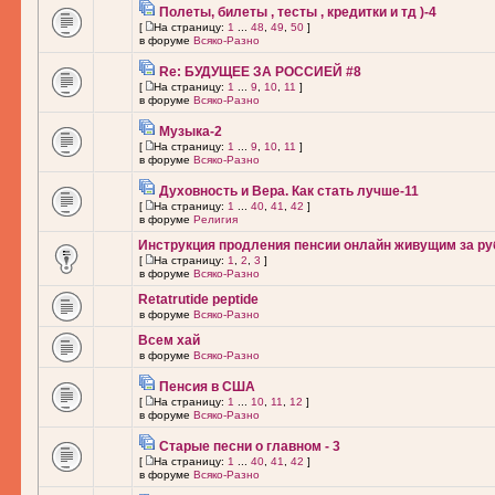
Полеты, билеты , тесты , кредитки и тд )-4
[
На страницу:
1
...
48
,
49
,
50
]
в форуме
Всяко-Разно
Re: БУДУЩЕЕ ЗА РОССИЕЙ #8
[
На страницу:
1
...
9
,
10
,
11
]
в форуме
Всяко-Разно
Музыка-2
[
На страницу:
1
...
9
,
10
,
11
]
в форуме
Всяко-Разно
Духовность и Вера. Как стать лучше-11
[
На страницу:
1
...
40
,
41
,
42
]
в форуме
Религия
Инструкция продления пенсии онлайн живущим за ру
[
На страницу:
1
,
2
,
3
]
в форуме
Всяко-Разно
Retatrutide peptide
в форуме
Всяко-Разно
Всем хай
в форуме
Всяко-Разно
Пенсия в США
[
На страницу:
1
...
10
,
11
,
12
]
в форуме
Всяко-Разно
Старые песни о главном - 3
[
На страницу:
1
...
40
,
41
,
42
]
в форуме
Всяко-Разно