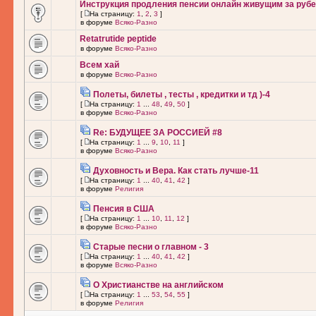
Инструкция продления пенсии онлайн живущим за рубе
[
На страницу:
1
,
2
,
3
]
в форуме
Всяко-Разно
Retatrutide peptide
в форуме
Всяко-Разно
Всем хай
в форуме
Всяко-Разно
Полеты, билеты , тесты , кредитки и тд )-4
[
На страницу:
1
...
48
,
49
,
50
]
в форуме
Всяко-Разно
Re: БУДУЩЕЕ ЗА РОССИЕЙ #8
[
На страницу:
1
...
9
,
10
,
11
]
в форуме
Всяко-Разно
Духовность и Вера. Как стать лучше-11
[
На страницу:
1
...
40
,
41
,
42
]
в форуме
Религия
Пенсия в США
[
На страницу:
1
...
10
,
11
,
12
]
в форуме
Всяко-Разно
Старые песни о главном - 3
[
На страницу:
1
...
40
,
41
,
42
]
в форуме
Всяко-Разно
О Христианстве на английском
[
На страницу:
1
...
53
,
54
,
55
]
в форуме
Религия