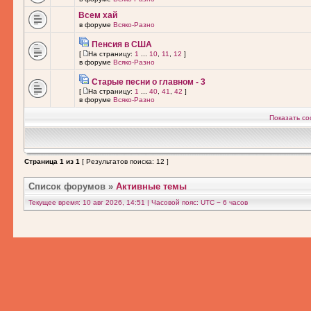
Всем хай
в форуме
Всяко-Разно
Пенсия в США
[
На страницу:
1
...
10
,
11
,
12
]
в форуме
Всяко-Разно
Старые песни о главном - 3
[
На страницу:
1
...
40
,
41
,
42
]
в форуме
Всяко-Разно
Показать со
Страница
1
из
1
[ Результатов поиска: 12 ]
Список форумов
»
Активные темы
Текущее время: 10 авг 2026, 14:51 | Часовой пояс: UTC − 6 часов