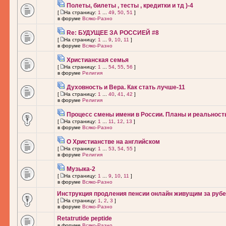
Полеты, билеты , тесты , кредитки и тд )-4
[
На страницу:
1
...
49
,
50
,
51
]
в форуме
Всяко-Разно
Re: БУДУЩЕЕ ЗА РОССИЕЙ #8
[
На страницу:
1
...
9
,
10
,
11
]
в форуме
Всяко-Разно
Христианская семья
[
На страницу:
1
...
54
,
55
,
56
]
в форуме
Религия
Духовность и Вера. Как стать лучше-11
[
На страницу:
1
...
40
,
41
,
42
]
в форуме
Религия
Процесс смены имени в России. Планы и реальност
[
На страницу:
1
...
11
,
12
,
13
]
в форуме
Всяко-Разно
О Христианстве на английском
[
На страницу:
1
...
53
,
54
,
55
]
в форуме
Религия
Музыка-2
[
На страницу:
1
...
9
,
10
,
11
]
в форуме
Всяко-Разно
Инструкция продления пенсии онлайн живущим за рубе
[
На страницу:
1
,
2
,
3
]
в форуме
Всяко-Разно
Retatrutide peptide
в форуме
Всяко-Разно