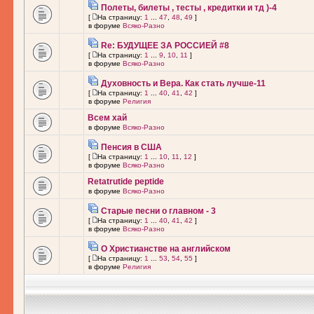
Полеты, билеты , тесты , кредитки и тд )-4
[
На страницу:
1
...
47
,
48
,
49
]
в форуме
Всяко-Разно
Re: БУДУЩЕЕ ЗА РОССИЕЙ #8
[
На страницу:
1
...
9
,
10
,
11
]
в форуме
Всяко-Разно
Духовность и Вера. Как стать лучше-11
[
На страницу:
1
...
40
,
41
,
42
]
в форуме
Религия
Всем хай
в форуме
Всяко-Разно
Пенсия в США
[
На страницу:
1
...
10
,
11
,
12
]
в форуме
Всяко-Разно
Retatrutide peptide
в форуме
Всяко-Разно
Старые песни о главном - 3
[
На страницу:
1
...
40
,
41
,
42
]
в форуме
Всяко-Разно
О Христианстве на английском
[
На страницу:
1
...
53
,
54
,
55
]
в форуме
Религия