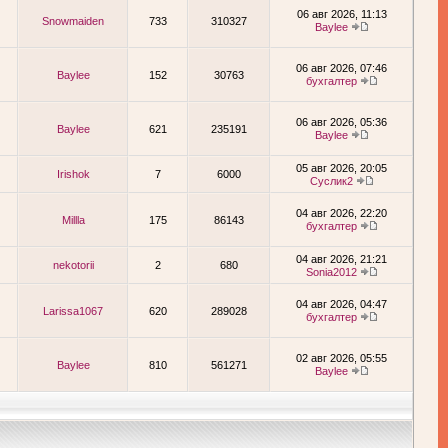
06 авг 2026, 11:13
Snowmaiden
733
310327
Baylee
06 авг 2026, 07:46
Baylee
152
30763
бухгалтер
06 авг 2026, 05:36
Baylee
621
235191
Baylee
05 авг 2026, 20:05
Irishok
7
6000
Суслик2
04 авг 2026, 22:20
Millla
175
86143
бухгалтер
04 авг 2026, 21:21
nekotorii
2
680
Sonia2012
04 авг 2026, 04:47
Larissa1067
620
289028
бухгалтер
02 авг 2026, 05:55
Baylee
810
561271
Baylee