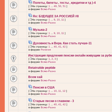
Полеты, билеты , тесты , кредитки и тд )-4
[
На страницу:
1
...
49
,
50
,
51
]
в форуме
Всяко-Разно
Re: БУДУЩЕЕ ЗА РОССИЕЙ #8
[
На страницу:
1
...
9
,
10
,
11
]
в форуме
Всяко-Разно
Музыка-2
[
На страницу:
1
...
9
,
10
,
11
]
в форуме
Всяко-Разно
Духовность и Вера. Как стать лучше-11
[
На страницу:
1
...
40
,
41
,
42
]
в форуме
Религия
Инструкция продления пенсии онлайн живущим за рубе
[
На страницу:
1
,
2
,
3
]
в форуме
Всяко-Разно
Retatrutide peptide
в форуме
Всяко-Разно
Всем хай
в форуме
Всяко-Разно
Пенсия в США
[
На страницу:
1
...
10
,
11
,
12
]
в форуме
Всяко-Разно
Старые песни о главном - 3
[
На страницу:
1
...
40
,
41
,
42
]
в форуме
Всяко-Разно