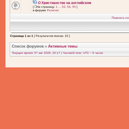
О Христианстве на английском
[
На страницу:
1
...
53
,
54
,
55
]
в форуме
Религия
Показать со
Страница
1
из
1
[ Результатов поиска: 10 ]
Список форумов
»
Активные темы
Текущее время: 07 авг 2026, 20:17 | Часовой пояс: UTC − 6 часов