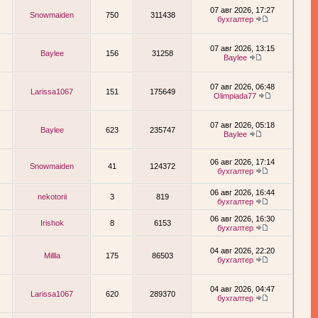
07 авг 2026, 17:27
Snowmaiden
750
311438
бухгалтер
07 авг 2026, 13:15
Baylee
156
31258
Baylee
07 авг 2026, 06:48
Larissa1067
151
175649
Olimpiada77
07 авг 2026, 05:18
Baylee
623
235747
Baylee
06 авг 2026, 17:14
Snowmaiden
41
124372
бухгалтер
06 авг 2026, 16:44
nekotorii
3
819
бухгалтер
06 авг 2026, 16:30
Irishok
8
6153
бухгалтер
04 авг 2026, 22:20
Millla
175
86503
бухгалтер
04 авг 2026, 04:47
Larissa1067
620
289370
бухгалтер