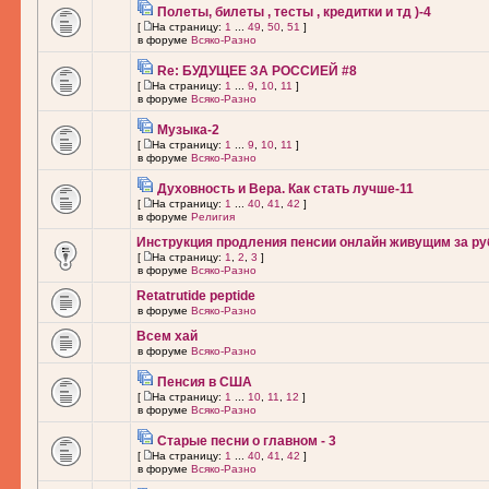
Полеты, билеты , тесты , кредитки и тд )-4
[
На страницу:
1
...
49
,
50
,
51
]
в форуме
Всяко-Разно
Re: БУДУЩЕЕ ЗА РОССИЕЙ #8
[
На страницу:
1
...
9
,
10
,
11
]
в форуме
Всяко-Разно
Музыка-2
[
На страницу:
1
...
9
,
10
,
11
]
в форуме
Всяко-Разно
Духовность и Вера. Как стать лучше-11
[
На страницу:
1
...
40
,
41
,
42
]
в форуме
Религия
Инструкция продления пенсии онлайн живущим за ру
[
На страницу:
1
,
2
,
3
]
в форуме
Всяко-Разно
Retatrutide peptide
в форуме
Всяко-Разно
Всем хай
в форуме
Всяко-Разно
Пенсия в США
[
На страницу:
1
...
10
,
11
,
12
]
в форуме
Всяко-Разно
Старые песни о главном - 3
[
На страницу:
1
...
40
,
41
,
42
]
в форуме
Всяко-Разно