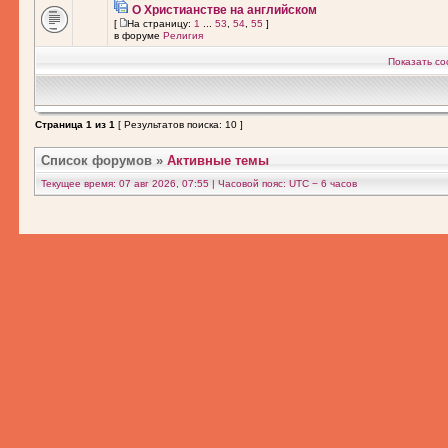
О Христианстве на английском
[
На страницу:
1
...
53
,
54
,
55
]
в форуме
Религия
Показать со
Страница
1
из
1
[ Результатов поиска: 10 ]
Список форумов
»
Активные темы
Текущее время: 07 авг 2026, 07:55 | Часовой пояс: UTC − 6 часов