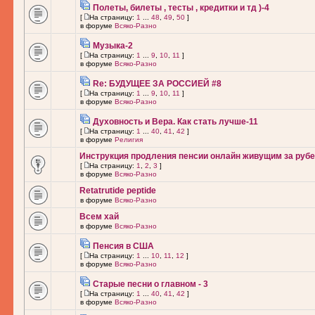
Полеты, билеты , тесты , кредитки и тд )-4
[
На страницу:
1
...
48
,
49
,
50
]
в форуме
Всяко-Разно
Музыка-2
[
На страницу:
1
...
9
,
10
,
11
]
в форуме
Всяко-Разно
Re: БУДУЩЕЕ ЗА РОССИЕЙ #8
[
На страницу:
1
...
9
,
10
,
11
]
в форуме
Всяко-Разно
Духовность и Вера. Как стать лучше-11
[
На страницу:
1
...
40
,
41
,
42
]
в форуме
Религия
Инструкция продления пенсии онлайн живущим за рубе
[
На страницу:
1
,
2
,
3
]
в форуме
Всяко-Разно
Retatrutide peptide
в форуме
Всяко-Разно
Всем хай
в форуме
Всяко-Разно
Пенсия в США
[
На страницу:
1
...
10
,
11
,
12
]
в форуме
Всяко-Разно
Старые песни о главном - 3
[
На страницу:
1
...
40
,
41
,
42
]
в форуме
Всяко-Разно