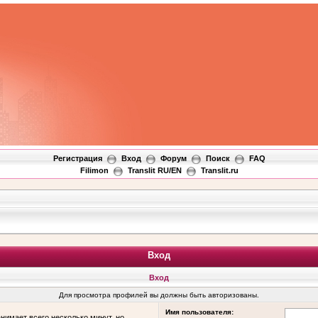
Регистрация
Вход
Форум
Поиск
FAQ
Filimon
Translit RU/EN
Translit.ru
Вход
Вход
Для просмотра профилей вы должны быть авторизованы.
Имя пользователя:
нимает всего несколько минут, но