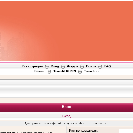
Регистрация
Вход
Форум
Поиск
FAQ
Filimon
Translit RU/EN
Translit.ru
Вход
Вход
Для просмотра профилей вы должны быть авторизованы.
Имя пользователя:
нимает всего несколько минут, но