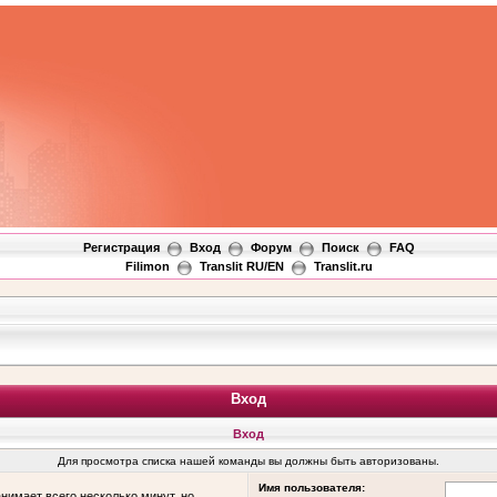
Регистрация
Вход
Форум
Поиск
FAQ
Filimon
Translit RU/EN
Translit.ru
Вход
Вход
Для просмотра списка нашей команды вы должны быть авторизованы.
Имя пользователя:
нимает всего несколько минут, но