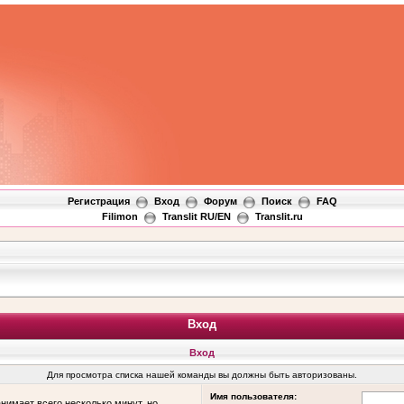
Регистрация
Вход
Форум
Поиск
FAQ
Filimon
Translit RU/EN
Translit.ru
Вход
Вход
Для просмотра списка нашей команды вы должны быть авторизованы.
Имя пользователя:
нимает всего несколько минут, но