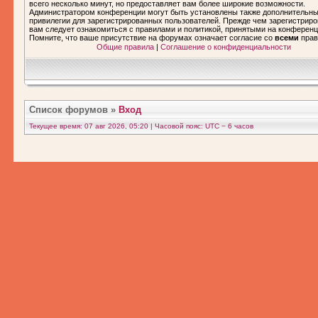
всего несколько минут, но предоставляет вам более широкие возможности.
Администратором конференции могут быть установлены также дополнительн
привилегии для зарегистрированных пользователей. Прежде чем зарегистриро
вам следует ознакомиться с правилами и политикой, принятыми на конференц
Помните, что ваше присутствие на форумах означает согласие со
всеми
прав
Общие правила
|
Соглашение о конфиденциальности
Список форумов
»
Вход
Текущее время: 07 авг 2026, 05:20 | Часовой пояс: UTC − 6 часов