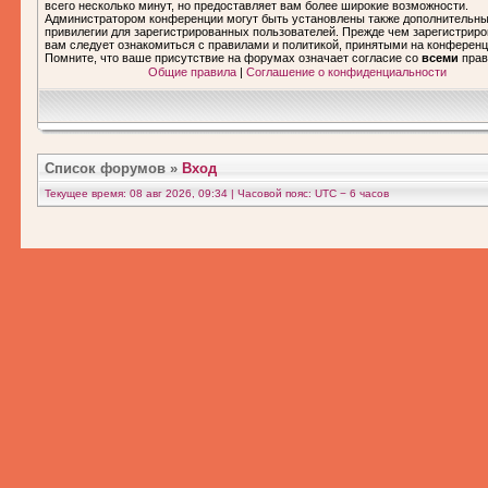
всего несколько минут, но предоставляет вам более широкие возможности.
Администратором конференции могут быть установлены также дополнительн
привилегии для зарегистрированных пользователей. Прежде чем зарегистриро
вам следует ознакомиться с правилами и политикой, принятыми на конференц
Помните, что ваше присутствие на форумах означает согласие со
всеми
прав
Общие правила
|
Соглашение о конфиденциальности
Список форумов
»
Вход
Текущее время: 08 авг 2026, 09:34 | Часовой пояс: UTC − 6 часов