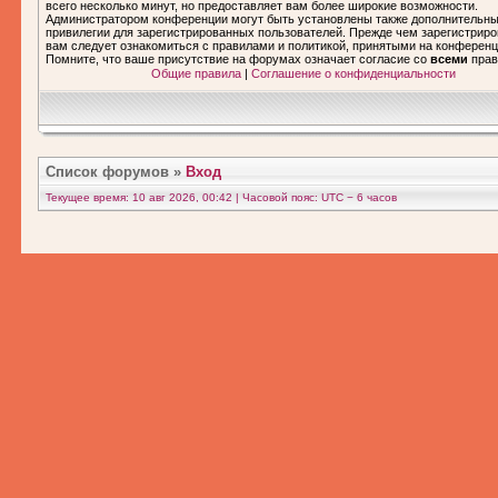
всего несколько минут, но предоставляет вам более широкие возможности.
Администратором конференции могут быть установлены также дополнительн
привилегии для зарегистрированных пользователей. Прежде чем зарегистриро
вам следует ознакомиться с правилами и политикой, принятыми на конференц
Помните, что ваше присутствие на форумах означает согласие со
всеми
прав
Общие правила
|
Соглашение о конфиденциальности
Список форумов
»
Вход
Текущее время: 10 авг 2026, 00:42 | Часовой пояс: UTC − 6 часов