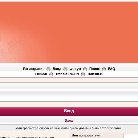
Регистрация
Вход
Форум
Поиск
FAQ
Filimon
Translit RU/EN
Translit.ru
Вход
Вход
Для просмотра списка нашей команды вы должны быть авторизованы.
Имя пользователя:
нимает всего несколько минут, но