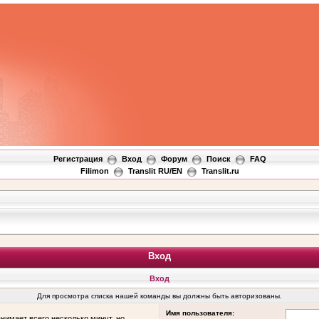
Регистрация
Вход
Форум
Поиск
FAQ
Filimon
Translit RU/EN
Translit.ru
Вход
Вход
Для просмотра списка нашей команды вы должны быть авторизованы.
Имя пользователя:
нимает всего несколько минут, но