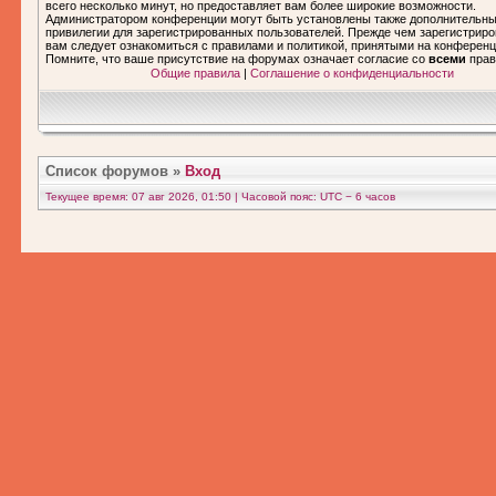
всего несколько минут, но предоставляет вам более широкие возможности.
Администратором конференции могут быть установлены также дополнительн
привилегии для зарегистрированных пользователей. Прежде чем зарегистриро
вам следует ознакомиться с правилами и политикой, принятыми на конференц
Помните, что ваше присутствие на форумах означает согласие со
всеми
прав
Общие правила
|
Соглашение о конфиденциальности
Список форумов
»
Вход
Текущее время: 07 авг 2026, 01:50 | Часовой пояс: UTC − 6 часов