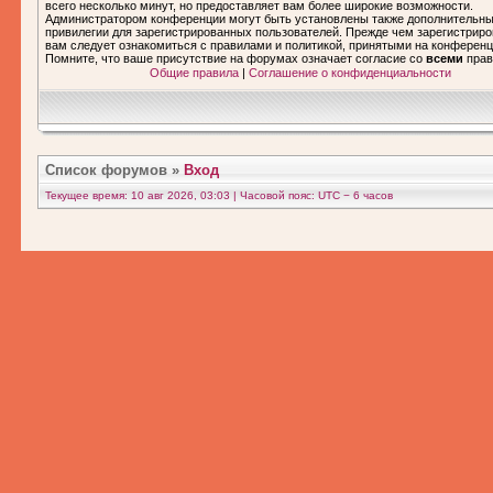
всего несколько минут, но предоставляет вам более широкие возможности.
Администратором конференции могут быть установлены также дополнительн
привилегии для зарегистрированных пользователей. Прежде чем зарегистриро
вам следует ознакомиться с правилами и политикой, принятыми на конференц
Помните, что ваше присутствие на форумах означает согласие со
всеми
прав
Общие правила
|
Соглашение о конфиденциальности
Список форумов
»
Вход
Текущее время: 10 авг 2026, 03:03 | Часовой пояс: UTC − 6 часов