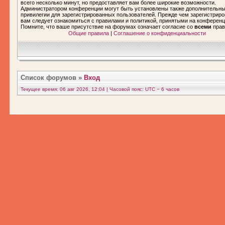
всего несколько минут, но предоставляет вам более широкие возможности.
Администратором конференции могут быть установлены также дополнительн
привилегии для зарегистрированных пользователей. Прежде чем зарегистриро
вам следует ознакомиться с правилами и политикой, принятыми на конференц
Помните, что ваше присутствие на форумах означает согласие со
всеми
прав
Общие правила
|
Соглашение о конфиденциальности
Список форумов
»
Вход
Текущее время: 06 авг 2026, 12:04 | Часовой пояс: UTC − 6 часов