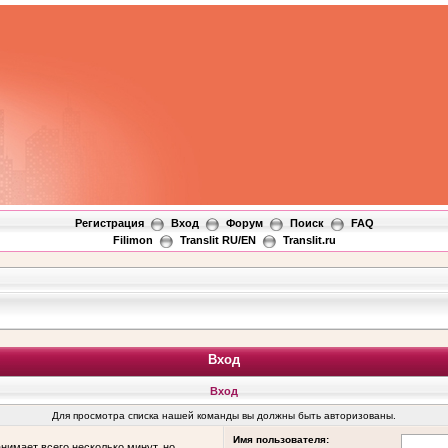
Регистрация
Вход
Форум
Поиск
FAQ
Filimon
Translit RU/EN
Translit.ru
Вход
Вход
Для просмотра списка нашей команды вы должны быть авторизованы.
Имя пользователя:
нимает всего несколько минут, но