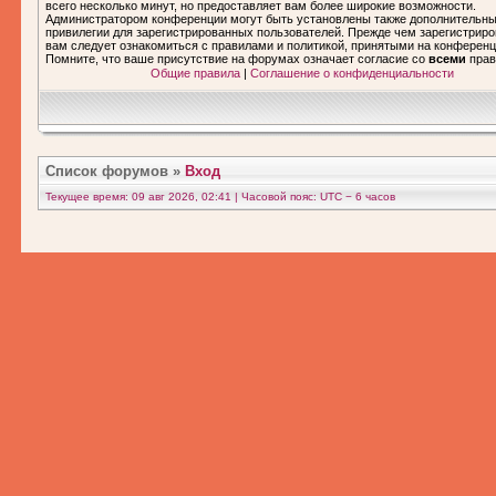
всего несколько минут, но предоставляет вам более широкие возможности.
Администратором конференции могут быть установлены также дополнительн
привилегии для зарегистрированных пользователей. Прежде чем зарегистриро
вам следует ознакомиться с правилами и политикой, принятыми на конференц
Помните, что ваше присутствие на форумах означает согласие со
всеми
прав
Общие правила
|
Соглашение о конфиденциальности
Список форумов
»
Вход
Текущее время: 09 авг 2026, 02:41 | Часовой пояс: UTC − 6 часов