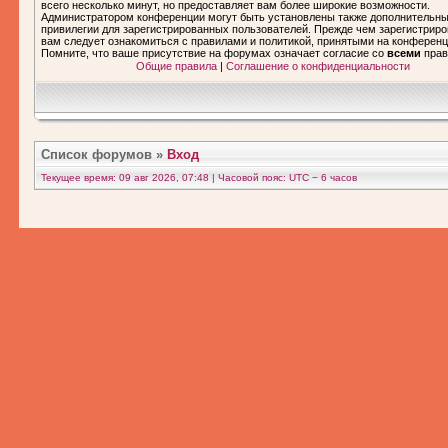
всего несколько минут, но предоставляет вам более широкие возможности.
Администратором конференции могут быть установлены также дополнительн
привилегии для зарегистрированных пользователей. Прежде чем зарегистриро
вам следует ознакомиться с правилами и политикой, принятыми на конференц
Помните, что ваше присутствие на форумах означает согласие со
всеми
прав
Общие правила
|
Соглашение о конфиденциальности
Список форумов
»
Вход
Текущее время: 09 авг 2026, 07:48 | Часовой пояс: UTC − 6 часов