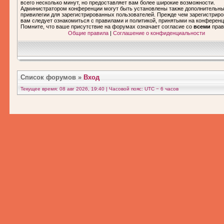
всего несколько минут, но предоставляет вам более широкие возможности.
Администратором конференции могут быть установлены также дополнительн
привилегии для зарегистрированных пользователей. Прежде чем зарегистриро
вам следует ознакомиться с правилами и политикой, принятыми на конференц
Помните, что ваше присутствие на форумах означает согласие со
всеми
прав
Общие правила
|
Соглашение о конфиденциальности
Список форумов
»
Вход
Текущее время: 08 авг 2026, 19:40 | Часовой пояс: UTC − 6 часов