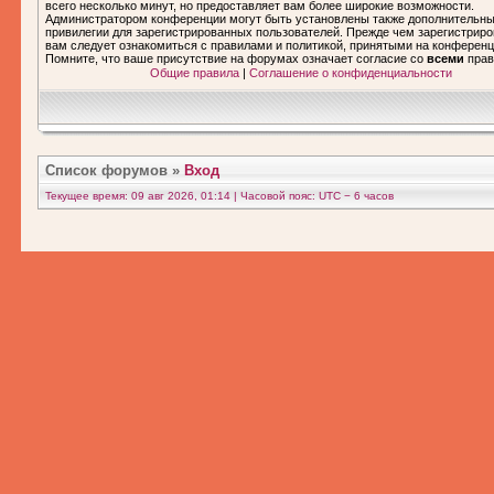
всего несколько минут, но предоставляет вам более широкие возможности.
Администратором конференции могут быть установлены также дополнительн
привилегии для зарегистрированных пользователей. Прежде чем зарегистриро
вам следует ознакомиться с правилами и политикой, принятыми на конференц
Помните, что ваше присутствие на форумах означает согласие со
всеми
прав
Общие правила
|
Соглашение о конфиденциальности
Список форумов
»
Вход
Текущее время: 09 авг 2026, 01:14 | Часовой пояс: UTC − 6 часов