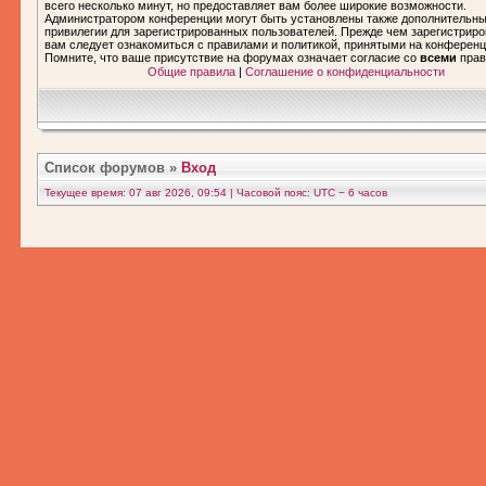
всего несколько минут, но предоставляет вам более широкие возможности.
Администратором конференции могут быть установлены также дополнительн
привилегии для зарегистрированных пользователей. Прежде чем зарегистриро
вам следует ознакомиться с правилами и политикой, принятыми на конференц
Помните, что ваше присутствие на форумах означает согласие со
всеми
прав
Общие правила
|
Соглашение о конфиденциальности
Список форумов
»
Вход
Текущее время: 07 авг 2026, 09:54 | Часовой пояс: UTC − 6 часов