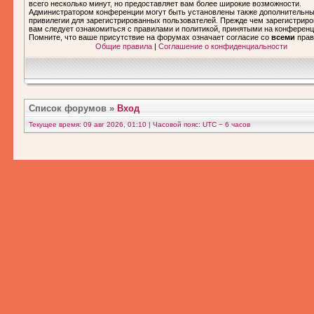
всего несколько минут, но предоставляет вам более широкие возможности.
Администратором конференции могут быть установлены также дополнительн
привилегии для зарегистрированных пользователей. Прежде чем зарегистриро
вам следует ознакомиться с правилами и политикой, принятыми на конференц
Помните, что ваше присутствие на форумах означает согласие со
всеми
прав
Общие правила
|
Соглашение о конфиденциальности
Список форумов
»
Вход
Текущее время: 09 авг 2026, 01:10 | Часовой пояс: UTC − 6 часов