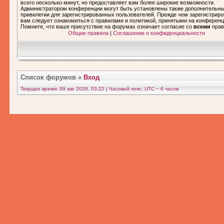
всего несколько минут, но предоставляет вам более широкие возможности.
Администратором конференции могут быть установлены также дополнительн
привилегии для зарегистрированных пользователей. Прежде чем зарегистриро
вам следует ознакомиться с правилами и политикой, принятыми на конференц
Помните, что ваше присутствие на форумах означает согласие со
всеми
прав
Общие правила
|
Соглашение о конфиденциальности
Список форумов
»
Вход
Текущее время: 09 авг 2026, 03:22 | Часовой пояс: UTC − 6 часов