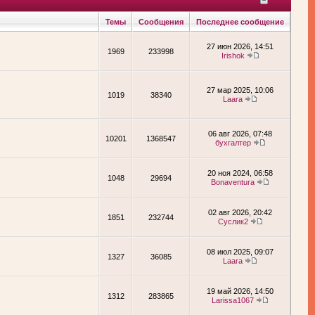
Темы
Сообщения
Последнее сообщение
27 июн 2026, 14:51
1969
233998
Irishok
27 мар 2025, 10:06
1019
38340
Laara
06 авг 2026, 07:48
10201
1368547
бухгалтер
20 ноя 2024, 06:58
1048
29694
Bonaventura
02 авг 2026, 20:42
1851
232744
Суслик2
08 июл 2025, 09:07
1327
36085
Laara
19 май 2026, 14:50
1312
283865
Larissa1067