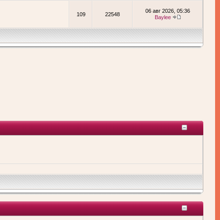
06 авг 2026, 05:36
109
22548
Baylee