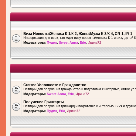
Виза Невесты/Жениха К-1/К-2, Жены/Мужа К-3/К-4, CR-1, IR-1
Информация для всех, кто ждет визу невесты/жениха К-1 и визу детей К
Модераторы:
Пудик
,
Sweet Anna
,
Erie
,
Ирина72
Снятие Условности и Гражданство
Петиции для получения гражданства и подготовка к интервью, сятие ус
Модераторы:
Sweet Anna
,
Erie
,
Ирина72
Получение Гринкарты
Петиции для получения гринкард и подготовка к интервью, SSN и други
Модераторы:
Пудик
,
Erie
,
Ирина72