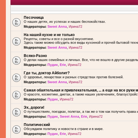
Песочница
О наших детях, их успехах и наших беспокойствах.
Модераторы:
Sweet Anna
,
Ирина72
На нашей кухне и не только
Рецепты, советы и все о разной вкуснятине.
Здесь также можно обсудить все виды кухонной и прочей бытовой техн
Модераторы:
Sweet Anna
,
Ирина72
Всяко-Разно
О делах наших семейных и личных. Все, что не вошло в другие разделы.
Модераторы:
Пудик
,
Erie
,
Ирина72
Где ты, доктор Айболит?
О здоровье, лекарствах и разных стредствах против болезней.
Модераторы:
Sweet Anna
,
Ирина72
Самая обаятельная и привлекательная, ... а еще на все руки м
О красоте, косметике, диетах, а также наших увлечениях, благоустройс
Модераторы:
Пудик
,
Ирина72
Эх, дороги!
О путешествиях, поездках, полетах, а так же о том как получить права 
Модераторы:
Пудик
,
Sweet Anna
,
Erie
,
Ирина72
Политический
Обсуждаем политику и новости в стране и в мире.
Модераторы:
Пудик
,
Erie
,
Ирина72