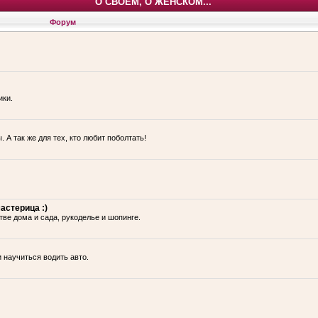
О СВОЕМ, О ЖЕНСКОМ...
Форум
ики.
 А так же для тех, кто любит поболтать!
астерица :)
тве дома и сада, рукоделье и шопинге.
и научиться водить авто.