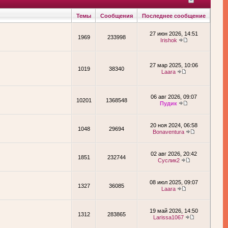
Темы
Сообщения
Последнее сообщение
27 июн 2026, 14:51
1969
233998
Irishok
27 мар 2025, 10:06
1019
38340
Laara
06 авг 2026, 09:07
10201
1368548
Пудик
20 ноя 2024, 06:58
1048
29694
Bonaventura
02 авг 2026, 20:42
1851
232744
Суслик2
08 июл 2025, 09:07
1327
36085
Laara
19 май 2026, 14:50
1312
283865
Larissa1067