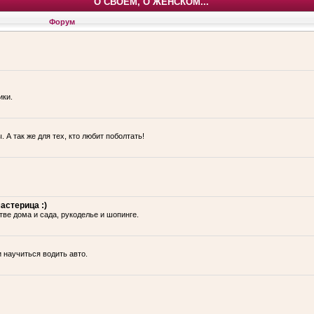
О СВОЕМ, О ЖЕНСКОМ...
Форум
ики.
 А так же для тех, кто любит поболтать!
астерица :)
тве дома и сада, рукоделье и шопинге.
и научиться водить авто.