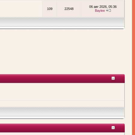
06 авг 2026, 05:36
109
22548
Baylee