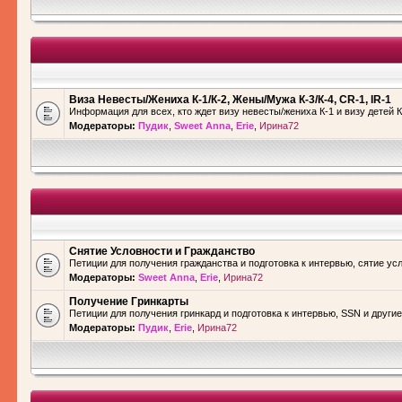
Виза Невесты/Жениха К-1/К-2, Жены/Мужа К-3/К-4, CR-1, IR-1
Информация для всех, кто ждет визу невесты/жениха К-1 и визу детей К
Модераторы:
Пудик
,
Sweet Anna
,
Erie
,
Ирина72
Снятие Условности и Гражданство
Петиции для получения гражданства и подготовка к интервью, сятие ус
Модераторы:
Sweet Anna
,
Erie
,
Ирина72
Получение Гринкарты
Петиции для получения гринкард и подготовка к интервью, SSN и други
Модераторы:
Пудик
,
Erie
,
Ирина72