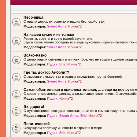
Песочница
О наших детях, их успехах и наших беспокойствах.
Модераторы:
Sweet Anna
,
Ирина72
На нашей кухне и не только
Рецепты, советы и все о разной вкуснятине.
Здесь также можно обсудить все виды кухонной и прочей бытовой техн
Модераторы:
Sweet Anna
,
Ирина72
Всяко-Разно
О делах наших семейных и личных. Все, что не вошло в другие разделы.
Модераторы:
Пудик
,
Erie
,
Ирина72
Где ты, доктор Айболит?
О здоровье, лекарствах и разных стредствах против болезней.
Модераторы:
Sweet Anna
,
Ирина72
Самая обаятельная и привлекательная, ... а еще на все руки м
О красоте, косметике, диетах, а также наших увлечениях, благоустройс
Модераторы:
Пудик
,
Ирина72
Эх, дороги!
О путешествиях, поездках, полетах, а так же о том как получить права 
Модераторы:
Пудик
,
Sweet Anna
,
Erie
,
Ирина72
Политический
Обсуждаем политику и новости в стране и в мире.
Модераторы:
Пудик
,
Erie
,
Ирина72