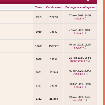
Темы
Сообщения
Последнее сообщение
27 июн 2026, 14:51
1969
233998
Irishok
27 мар 2025, 10:06
1019
38340
Laara
07 авг 2026, 13:15
10203
1368957
Baylee
20 ноя 2024, 06:58
1048
29694
Bonaventura
02 авг 2026, 20:42
1851
232744
Суслик2
08 июл 2025, 09:07
1327
36085
Laara
19 май 2026, 14:50
1312
283865
Larissa1067