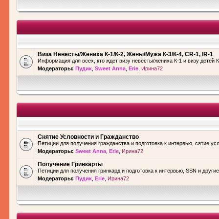
Виза Невесты/Жениха К-1/К-2, Жены/Мужа К-3/К-4, CR-1, IR-1
Информация для всех, кто ждет визу невесты/жениха К-1 и визу детей К
Модераторы:
Пудик
,
Sweet Anna
,
Erie
,
Ирина72
Снятие Условности и Гражданство
Петиции для получения гражданства и подготовка к интервью, сятие ус
Модераторы:
Sweet Anna
,
Erie
,
Ирина72
Получение Гринкарты
Петиции для получения гринкард и подготовка к интервью, SSN и други
Модераторы:
Пудик
,
Erie
,
Ирина72