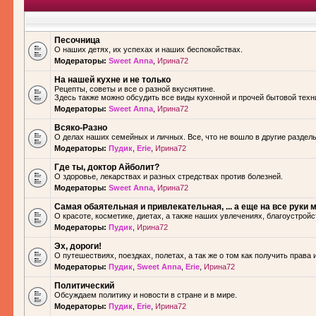
Песочница
О наших детях, их успехах и наших беспокойствах.
Модераторы:
Sweet Anna
,
Ирина72
На нашей кухне и не только
Рецепты, советы и все о разной вкуснятине.
Здесь также можно обсудить все виды кухонной и прочей бытовой техн
Модераторы:
Sweet Anna
,
Ирина72
Всяко-Разно
О делах наших семейных и личных. Все, что не вошло в другие разделы.
Модераторы:
Пудик
,
Erie
,
Ирина72
Где ты, доктор Айболит?
О здоровье, лекарствах и разных стредствах против болезней.
Модераторы:
Sweet Anna
,
Ирина72
Самая обаятельная и привлекательная, ... а еще на все руки м
О красоте, косметике, диетах, а также наших увлечениях, благоустройс
Модераторы:
Пудик
,
Ирина72
Эх, дороги!
О путешествиях, поездках, полетах, а так же о том как получить права 
Модераторы:
Пудик
,
Sweet Anna
,
Erie
,
Ирина72
Политический
Обсуждаем политику и новости в стране и в мире.
Модераторы:
Пудик
,
Erie
,
Ирина72