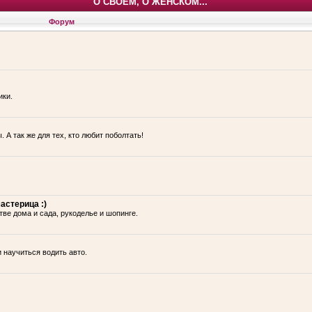
О СВОЕМ, О ЖЕНСКОМ...
Форум
ики.
 А так же для тех, кто любит поболтать!
астерица :)
тве дома и сада, рукоделье и шопинге.
и научиться водить авто.