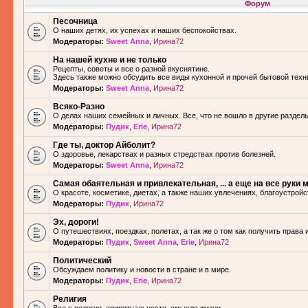
Форум
Песочница
О наших детях, их успехах и наших беспокойствах.
Модераторы:
Sweet Anna
,
Ирина72
На нашей кухне и не только
Рецепты, советы и все о разной вкуснятине.
Здесь также можно обсудить все виды кухонной и прочей бытовой техн
Модераторы:
Sweet Anna
,
Ирина72
Всяко-Разно
О делах наших семейных и личных. Все, что не вошло в другие разделы.
Модераторы:
Пудик
,
Erie
,
Ирина72
Где ты, доктор Айболит?
О здоровье, лекарствах и разных стредствах против болезней.
Модераторы:
Sweet Anna
,
Ирина72
Самая обаятельная и привлекательная, ... а еще на все руки м
О красоте, косметике, диетах, а также наших увлечениях, благоустройс
Модераторы:
Пудик
,
Ирина72
Эх, дороги!
О путешествиях, поездках, полетах, а так же о том как получить права 
Модераторы:
Пудик
,
Sweet Anna
,
Erie
,
Ирина72
Политический
Обсуждаем политику и новости в стране и в мире.
Модераторы:
Пудик
,
Erie
,
Ирина72
Религия