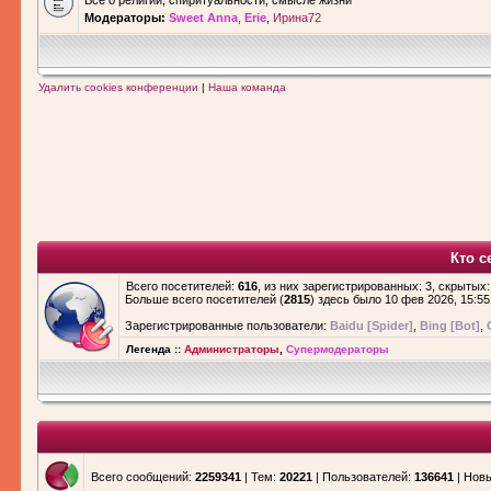
Все о религии, спиритуальности, смысле жизни
Модераторы:
Sweet Anna
,
Erie
,
Ирина72
Удалить cookies конференции
|
Наша команда
Кто с
Всего посетителей:
616
, из них зарегистрированных: 3, скрытых:
Больше всего посетителей (
2815
) здесь было 10 фев 2026, 15:55
Зарегистрированные пользователи:
Baidu [Spider]
,
Bing [Bot]
,
Легенда ::
Администраторы
,
Супермодераторы
Всего сообщений:
2259341
| Тем:
20221
| Пользователей:
136641
| Нов