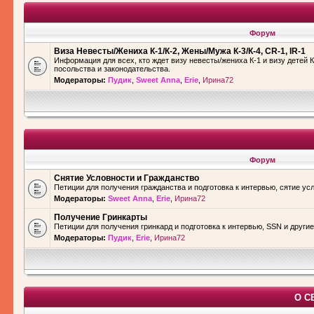
Форум
Виза Невесты/Жениха К-1/К-2, Жены/Мужа К-3/К-4, CR-1, IR-1
Информация для всех, кто ждет визу невесты/жениха К-1 и визу детей К
посольства и законодательства.
Модераторы:
Пудик
,
Sweet Anna
,
Erie
,
Ирина72
Форум
Снятие Условности и Гражданство
Петиции для получения гражданства и подготовка к интервью, сятие ус
Модераторы:
Sweet Anna
,
Erie
,
Ирина72
Получение Гринкарты
Петиции для получения гринкард и подготовка к интервью, SSN и други
Модераторы:
Пудик
,
Erie
,
Ирина72
О С