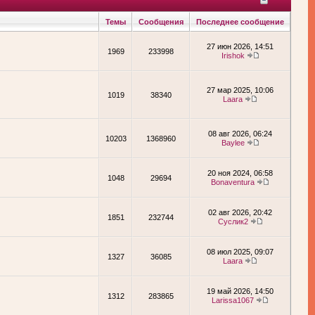
Темы
Сообщения
Последнее сообщение
27 июн 2026, 14:51
1969
233998
Irishok
27 мар 2025, 10:06
1019
38340
Laara
08 авг 2026, 06:24
10203
1368960
Baylee
20 ноя 2024, 06:58
1048
29694
Bonaventura
02 авг 2026, 20:42
1851
232744
Суслик2
08 июл 2025, 09:07
1327
36085
Laara
19 май 2026, 14:50
1312
283865
Larissa1067