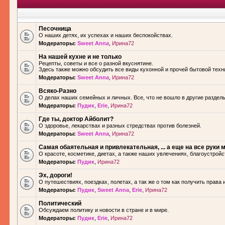
Песочница
О наших детях, их успехах и наших беспокойствах.
Модераторы:
Sweet Anna
,
Ирина72
На нашей кухне и не только
Рецепты, советы и все о разной вкуснятине.
Здесь также можно обсудить все виды кухонной и прочей бытовой техн
Модераторы:
Sweet Anna
,
Ирина72
Всяко-Разно
О делах наших семейных и личных. Все, что не вошло в другие разделы.
Модераторы:
Пудик
,
Erie
,
Ирина72
Где ты, доктор Айболит?
О здоровье, лекарствах и разных стредствах против болезней.
Модераторы:
Sweet Anna
,
Ирина72
Самая обаятельная и привлекательная, ... а еще на все руки м
О красоте, косметике, диетах, а также наших увлечениях, благоустройс
Модераторы:
Пудик
,
Ирина72
Эх, дороги!
О путешествиях, поездках, полетах, а так же о том как получить права 
Модераторы:
Пудик
,
Sweet Anna
,
Erie
,
Ирина72
Политический
Обсуждаем политику и новости в стране и в мире.
Модераторы:
Пудик
,
Erie
,
Ирина72