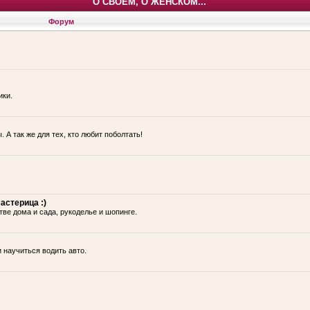
О СВОЕМ, О ЖЕНСКОМ...
Форум
ики.
 А так же для тех, кто любит поболтать!
астерица :)
тве дома и сада, рукоделье и шопинге.
и научиться водить авто.