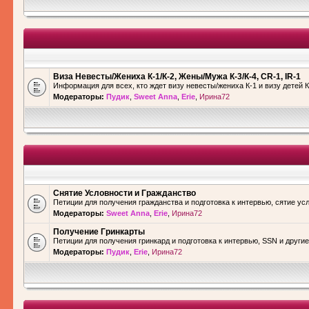
Виза Невесты/Жениха К-1/К-2, Жены/Мужа К-3/К-4, CR-1, IR-1
Информация для всех, кто ждет визу невесты/жениха К-1 и визу детей К
Модераторы:
Пудик
,
Sweet Anna
,
Erie
,
Ирина72
Снятие Условности и Гражданство
Петиции для получения гражданства и подготовка к интервью, сятие ус
Модераторы:
Sweet Anna
,
Erie
,
Ирина72
Получение Гринкарты
Петиции для получения гринкард и подготовка к интервью, SSN и други
Модераторы:
Пудик
,
Erie
,
Ирина72