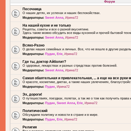
Форум
Песочница
О наших детях, их успехах и наших беспокойствах.
Модераторы:
Sweet Anna
,
Ирина72
На нашей кухне и не только
Рецепты, советы и все о разной вкуснятине.
Здесь также можно обсудить все виды кухонной и прочей бытовой техн
Модераторы:
Sweet Anna
,
Ирина72
Всяко-Разно
О делах наших семейных и личных. Все, что не вошло в другие разделы.
Модераторы:
Пудик
,
Erie
,
Ирина72
Где ты, доктор Айболит?
О здоровье, лекарствах и разных стредствах против болезней.
Модераторы:
Sweet Anna
,
Ирина72
Самая обаятельная и привлекательная, ... а еще на все руки м
О красоте, косметике, диетах, а также наших увлечениях, благоустройс
Модераторы:
Пудик
,
Ирина72
Эх, дороги!
О путешествиях, поездках, полетах, а так же о том как получить права 
Модераторы:
Пудик
,
Sweet Anna
,
Erie
,
Ирина72
Политический
Обсуждаем политику и новости в стране и в мире.
Модераторы:
Пудик
,
Erie
,
Ирина72
Религия