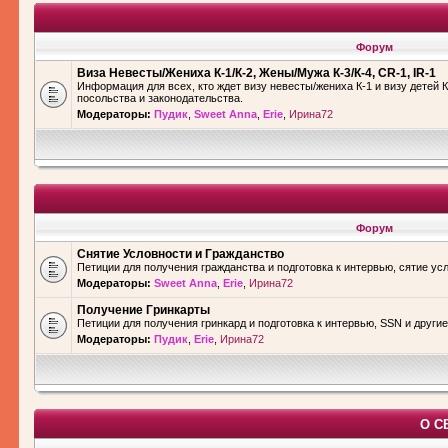
Форум
Виза Невесты/Жениха К-1/К-2, Жены/Мужа К-3/К-4, CR-1, IR-1
Информация для всех, кто ждет визу невесты/жениха К-1 и визу детей К
посольства и законодательства.
Модераторы:
Пудик
,
Sweet Anna
,
Erie
,
Ирина72
Форум
Снятие Условности и Гражданство
Петиции для получения гражданства и подготовка к интервью, сятие ус
Модераторы:
Sweet Anna
,
Erie
,
Ирина72
Получение Гринкарты
Петиции для получения гринкард и подготовка к интервью, SSN и други
Модераторы:
Пудик
,
Erie
,
Ирина72
О С