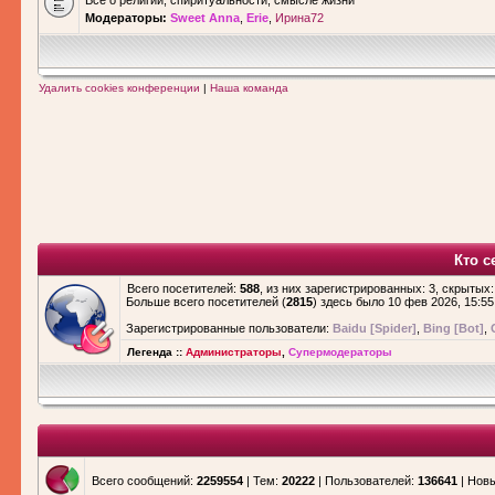
Все о религии, спиритуальности, смысле жизни
Модераторы:
Sweet Anna
,
Erie
,
Ирина72
Удалить cookies конференции
|
Наша команда
Кто с
Всего посетителей:
588
, из них зарегистрированных: 3, скрытых:
Больше всего посетителей (
2815
) здесь было 10 фев 2026, 15:55
Зарегистрированные пользователи:
Baidu [Spider]
,
Bing [Bot]
,
Легенда ::
Администраторы
,
Супермодераторы
Всего сообщений:
2259554
| Тем:
20222
| Пользователей:
136641
| Нов