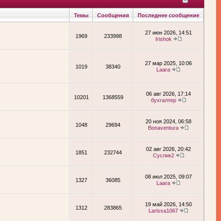
Темы
Сообщения
Последнее сообщение
27 июн 2026, 14:51
1969
233998
Irishok
27 мар 2025, 10:06
1019
38340
Laara
06 авг 2026, 17:14
10201
1368559
бухгалтер
20 ноя 2024, 06:58
1048
29694
Bonaventura
02 авг 2026, 20:42
1851
232744
Суслик2
08 июл 2025, 09:07
1327
36085
Laara
19 май 2026, 14:50
1312
283865
Larissa1067