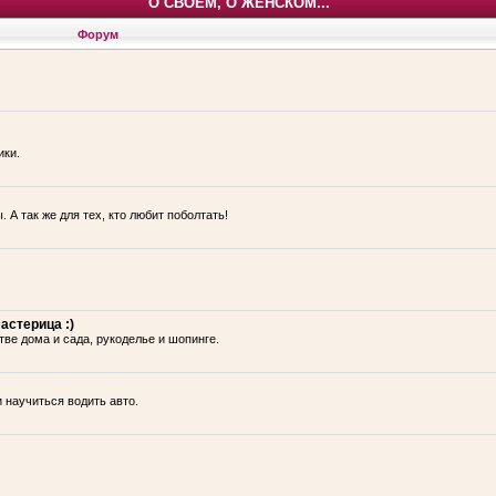
О СВОЕМ, О ЖЕНСКОМ...
Форум
ики.
 А так же для тех, кто любит поболтать!
астерица :)
тве дома и сада, рукоделье и шопинге.
и научиться водить авто.