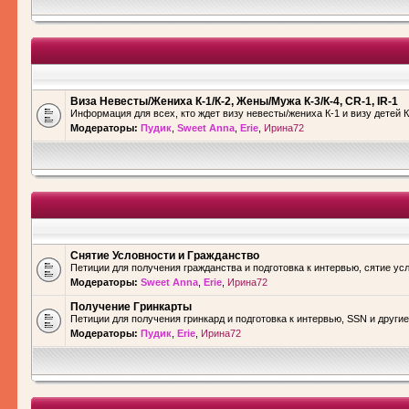
Виза Невесты/Жениха К-1/К-2, Жены/Мужа К-3/К-4, CR-1, IR-1
Информация для всех, кто ждет визу невесты/жениха К-1 и визу детей К
Модераторы:
Пудик
,
Sweet Anna
,
Erie
,
Ирина72
Снятие Условности и Гражданство
Петиции для получения гражданства и подготовка к интервью, сятие ус
Модераторы:
Sweet Anna
,
Erie
,
Ирина72
Получение Гринкарты
Петиции для получения гринкард и подготовка к интервью, SSN и други
Модераторы:
Пудик
,
Erie
,
Ирина72