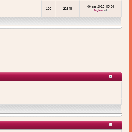
06 авг 2026, 05:36
109
22548
Baylee