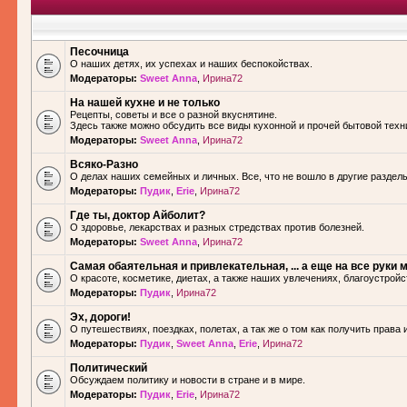
Песочница
О наших детях, их успехах и наших беспокойствах.
Модераторы:
Sweet Anna
,
Ирина72
На нашей кухне и не только
Рецепты, советы и все о разной вкуснятине.
Здесь также можно обсудить все виды кухонной и прочей бытовой техн
Модераторы:
Sweet Anna
,
Ирина72
Всяко-Разно
О делах наших семейных и личных. Все, что не вошло в другие разделы.
Модераторы:
Пудик
,
Erie
,
Ирина72
Где ты, доктор Айболит?
О здоровье, лекарствах и разных стредствах против болезней.
Модераторы:
Sweet Anna
,
Ирина72
Самая обаятельная и привлекательная, ... а еще на все руки м
О красоте, косметике, диетах, а также наших увлечениях, благоустройс
Модераторы:
Пудик
,
Ирина72
Эх, дороги!
О путешествиях, поездках, полетах, а так же о том как получить права 
Модераторы:
Пудик
,
Sweet Anna
,
Erie
,
Ирина72
Политический
Обсуждаем политику и новости в стране и в мире.
Модераторы:
Пудик
,
Erie
,
Ирина72