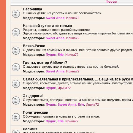
Форум
Песочница
О наших детях, их успехах и наших беспокойствах.
Модераторы:
Sweet Anna
,
Ирина72
На нашей кухне и не только
Рецепты, советы и все о разной вкуснятине.
Здесь также можно обсудить все виды кухонной и прочей бытовой техн
Модераторы:
Sweet Anna
,
Ирина72
Всяко-Разно
О делах наших семейных и личных. Все, что не вошло в другие разделы.
Модераторы:
Пудик
,
Erie
,
Ирина72
Где ты, доктор Айболит?
О здоровье, лекарствах и разных стредствах против болезней.
Модераторы:
Sweet Anna
,
Ирина72
Самая обаятельная и привлекательная, ... а еще на все руки м
О красоте, косметике, диетах, а также наших увлечениях, благоустройс
Модераторы:
Пудик
,
Ирина72
Эх, дороги!
О путешествиях, поездках, полетах, а так же о том как получить права 
Модераторы:
Пудик
,
Sweet Anna
,
Erie
,
Ирина72
Политический
Обсуждаем политику и новости в стране и в мире.
Модераторы:
Пудик
,
Erie
,
Ирина72
Религия