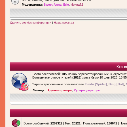
Все о религии, спиритуальности, смысле жизни
Модераторы:
Sweet Anna
,
Erie
,
Ирина72
Удалить cookies конференции
|
Наша команда
Кто с
Всего посетителей:
705
, из них зарегистрированных: 3, скрытых:
Больше всего посетителей (
2815
) здесь было 10 фев 2026, 15:55
Зарегистрированные пользователи:
Baidu [Spider]
,
Bing [Bot]
,
Легенда ::
Администраторы
,
Супермодераторы
Всего сообщений:
2259311
| Тем:
20221
| Пользователей:
136641
| Новы