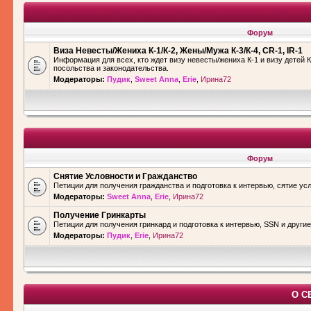
Форум
Виза Невесты/Жениха К-1/К-2, Жены/Мужа К-3/К-4, CR-1, IR-1
Информация для всех, кто ждет визу невесты/жениха К-1 и визу детей К
посольства и законодательства.
Модераторы:
Пудик
,
Sweet Anna
,
Erie
,
Ирина72
Форум
Снятие Условности и Гражданство
Петиции для получения гражданства и подготовка к интервью, сятие ус
Модераторы:
Sweet Anna
,
Erie
,
Ирина72
Получение Гринкарты
Петиции для получения гринкард и подготовка к интервью, SSN и други
Модераторы:
Пудик
,
Erie
,
Ирина72
О С