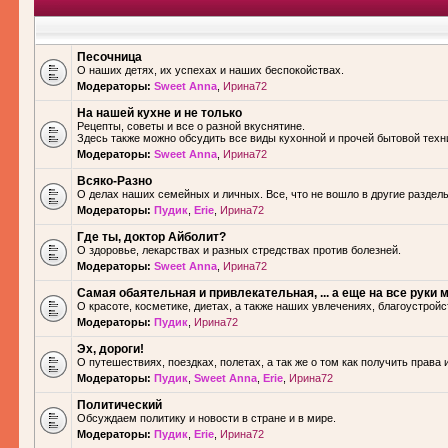
Песочница
О наших детях, их успехах и наших беспокойствах.
Модераторы:
Sweet Anna
,
Ирина72
На нашей кухне и не только
Рецепты, советы и все о разной вкуснятине.
Здесь также можно обсудить все виды кухонной и прочей бытовой техн
Модераторы:
Sweet Anna
,
Ирина72
Всяко-Разно
О делах наших семейных и личных. Все, что не вошло в другие разделы.
Модераторы:
Пудик
,
Erie
,
Ирина72
Где ты, доктор Айболит?
О здоровье, лекарствах и разных стредствах против болезней.
Модераторы:
Sweet Anna
,
Ирина72
Самая обаятельная и привлекательная, ... а еще на все руки м
О красоте, косметике, диетах, а также наших увлечениях, благоустройс
Модераторы:
Пудик
,
Ирина72
Эх, дороги!
О путешествиях, поездках, полетах, а так же о том как получить права 
Модераторы:
Пудик
,
Sweet Anna
,
Erie
,
Ирина72
Политический
Обсуждаем политику и новости в стране и в мире.
Модераторы:
Пудик
,
Erie
,
Ирина72