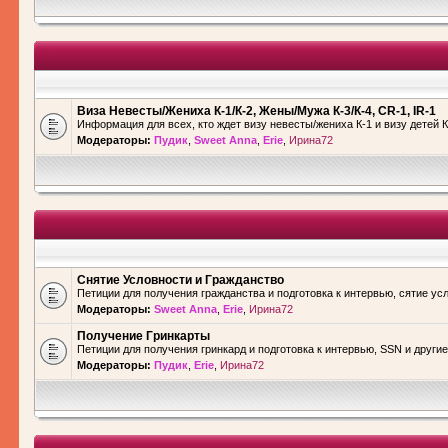
Виза Невесты/Жениха К-1/К-2, Жены/Мужа К-3/К-4, CR-1, IR-1
Информация для всех, кто ждет визу невесты/жениха К-1 и визу детей К
Модераторы:
Пудик
,
Sweet Anna
,
Erie
,
Ирина72
Снятие Условности и Гражданство
Петиции для получения гражданства и подготовка к интервью, сятие ус
Модераторы:
Sweet Anna
,
Erie
,
Ирина72
Получение Гринкарты
Петиции для получения гринкард и подготовка к интервью, SSN и други
Модераторы:
Пудик
,
Erie
,
Ирина72