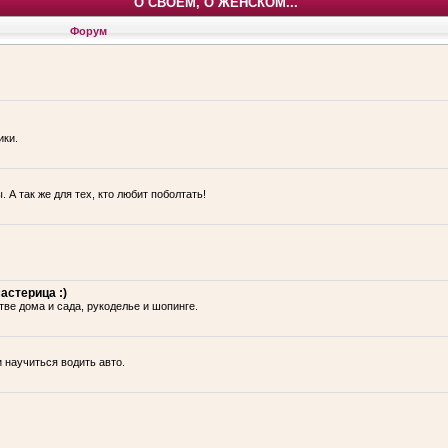
О СВОЕМ, О ЖЕНСКОМ...
Форум
ики.
 А так же для тех, кто любит поболтать!
астерица :)
тве дома и сада, рукоделье и шопинге.
и научиться водить авто.