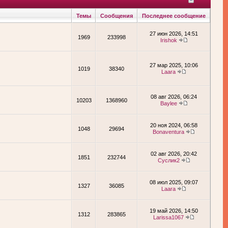
Темы
Сообщения
Последнее сообщение
27 июн 2026, 14:51
1969
233998
Irishok
27 мар 2025, 10:06
1019
38340
Laara
08 авг 2026, 06:24
10203
1368960
Baylee
20 ноя 2024, 06:58
1048
29694
Bonaventura
02 авг 2026, 20:42
1851
232744
Суслик2
08 июл 2025, 09:07
1327
36085
Laara
19 май 2026, 14:50
1312
283865
Larissa1067