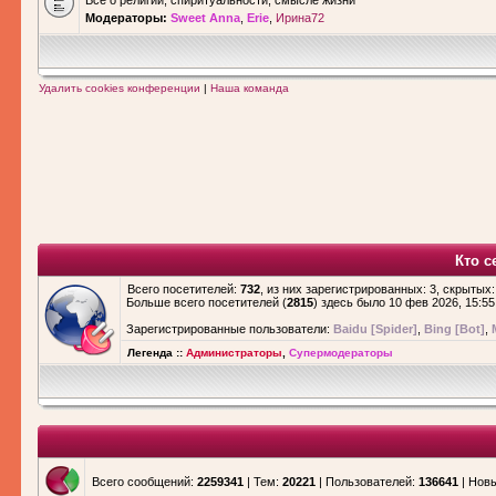
Все о религии, спиритуальности, смысле жизни
Модераторы:
Sweet Anna
,
Erie
,
Ирина72
Удалить cookies конференции
|
Наша команда
Кто с
Всего посетителей:
732
, из них зарегистрированных: 3, скрытых:
Больше всего посетителей (
2815
) здесь было 10 фев 2026, 15:55
Зарегистрированные пользователи:
Baidu [Spider]
,
Bing [Bot]
,
Легенда ::
Администраторы
,
Супермодераторы
Всего сообщений:
2259341
| Тем:
20221
| Пользователей:
136641
| Нов