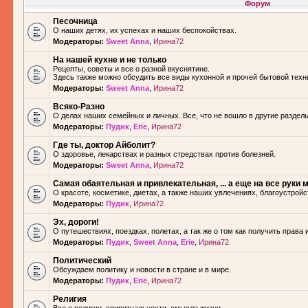
Форум
Песочница
О наших детях, их успехах и наших беспокойствах.
Модераторы:
Sweet Anna
,
Ирина72
На нашей кухне и не только
Рецепты, советы и все о разной вкуснятине.
Здесь также можно обсудить все виды кухонной и прочей бытовой техн
Модераторы:
Sweet Anna
,
Ирина72
Всяко-Разно
О делах наших семейных и личных. Все, что не вошло в другие разделы.
Модераторы:
Пудик
,
Erie
,
Ирина72
Где ты, доктор Айболит?
О здоровье, лекарствах и разных стредствах против болезней.
Модераторы:
Sweet Anna
,
Ирина72
Самая обаятельная и привлекательная, ... а еще на все руки м
О красоте, косметике, диетах, а также наших увлечениях, благоустройс
Модераторы:
Пудик
,
Ирина72
Эх, дороги!
О путешествиях, поездках, полетах, а так же о том как получить права 
Модераторы:
Пудик
,
Sweet Anna
,
Erie
,
Ирина72
Политический
Обсуждаем политику и новости в стране и в мире.
Модераторы:
Пудик
,
Erie
,
Ирина72
Религия