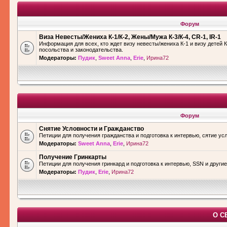
Форум
Виза Невесты/Жениха К-1/К-2, Жены/Мужа К-3/К-4, CR-1, IR-1
Информация для всех, кто ждет визу невесты/жениха К-1 и визу детей К
посольства и законодательства.
Модераторы:
Пудик
,
Sweet Anna
,
Erie
,
Ирина72
Форум
Снятие Условности и Гражданство
Петиции для получения гражданства и подготовка к интервью, сятие ус
Модераторы:
Sweet Anna
,
Erie
,
Ирина72
Получение Гринкарты
Петиции для получения гринкард и подготовка к интервью, SSN и други
Модераторы:
Пудик
,
Erie
,
Ирина72
О С