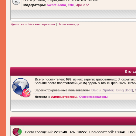
Все о религии, спиритуальности, смысле жизни
Модераторы:
Sweet Anna
,
Erie
,
Ирина72
Удалить cookies конференции
|
Наша команда
Кто с
Всего посетителей:
699
, из них зарегистрированных: 3, скрытых:
Больше всего посетителей (
2815
) здесь было 10 фев 2026, 15:55
Зарегистрированные пользователи:
Baidu [Spider]
,
Bing [Bot]
,
Легенда ::
Администраторы
,
Супермодераторы
Всего сообщений:
2259548
| Тем:
20222
| Пользователей:
136641
| Нов