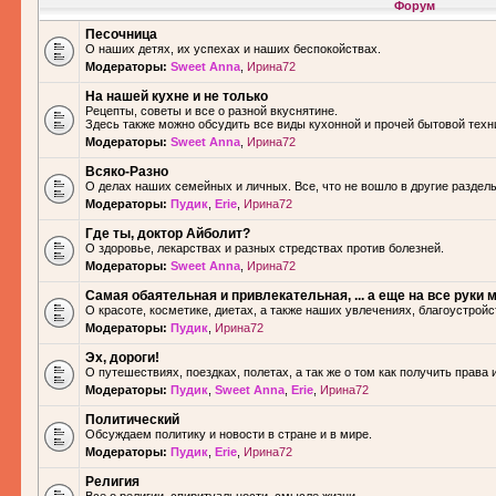
Форум
Песочница
О наших детях, их успехах и наших беспокойствах.
Модераторы:
Sweet Anna
,
Ирина72
На нашей кухне и не только
Рецепты, советы и все о разной вкуснятине.
Здесь также можно обсудить все виды кухонной и прочей бытовой техн
Модераторы:
Sweet Anna
,
Ирина72
Всяко-Разно
О делах наших семейных и личных. Все, что не вошло в другие разделы.
Модераторы:
Пудик
,
Erie
,
Ирина72
Где ты, доктор Айболит?
О здоровье, лекарствах и разных стредствах против болезней.
Модераторы:
Sweet Anna
,
Ирина72
Самая обаятельная и привлекательная, ... а еще на все руки м
О красоте, косметике, диетах, а также наших увлечениях, благоустройс
Модераторы:
Пудик
,
Ирина72
Эх, дороги!
О путешествиях, поездках, полетах, а так же о том как получить права 
Модераторы:
Пудик
,
Sweet Anna
,
Erie
,
Ирина72
Политический
Обсуждаем политику и новости в стране и в мире.
Модераторы:
Пудик
,
Erie
,
Ирина72
Религия