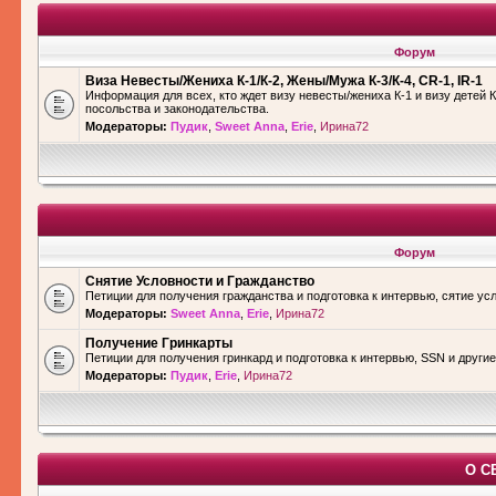
Форум
Виза Невесты/Жениха К-1/К-2, Жены/Мужа К-3/К-4, CR-1, IR-1
Информация для всех, кто ждет визу невесты/жениха К-1 и визу детей К
посольства и законодательства.
Модераторы:
Пудик
,
Sweet Anna
,
Erie
,
Ирина72
Форум
Снятие Условности и Гражданство
Петиции для получения гражданства и подготовка к интервью, сятие ус
Модераторы:
Sweet Anna
,
Erie
,
Ирина72
Получение Гринкарты
Петиции для получения гринкард и подготовка к интервью, SSN и други
Модераторы:
Пудик
,
Erie
,
Ирина72
О С