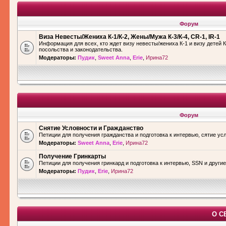
Форум
Виза Невесты/Жениха К-1/К-2, Жены/Мужа К-3/К-4, CR-1, IR-1
Информация для всех, кто ждет визу невесты/жениха К-1 и визу детей К
посольства и законодательства.
Модераторы:
Пудик
,
Sweet Anna
,
Erie
,
Ирина72
Форум
Снятие Условности и Гражданство
Петиции для получения гражданства и подготовка к интервью, сятие ус
Модераторы:
Sweet Anna
,
Erie
,
Ирина72
Получение Гринкарты
Петиции для получения гринкард и подготовка к интервью, SSN и други
Модераторы:
Пудик
,
Erie
,
Ирина72
О С