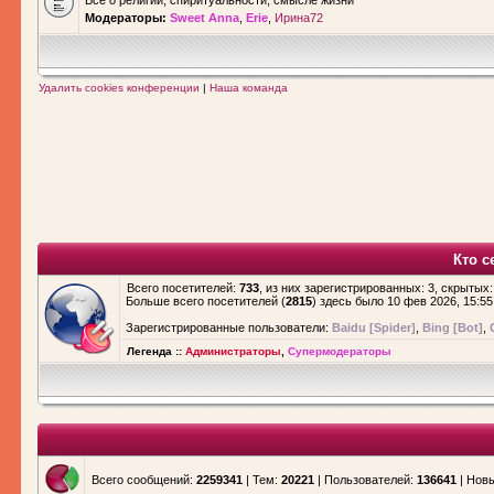
Все о религии, спиритуальности, смысле жизни
Модераторы:
Sweet Anna
,
Erie
,
Ирина72
Удалить cookies конференции
|
Наша команда
Кто с
Всего посетителей:
733
, из них зарегистрированных: 3, скрытых:
Больше всего посетителей (
2815
) здесь было 10 фев 2026, 15:55
Зарегистрированные пользователи:
Baidu [Spider]
,
Bing [Bot]
,
Легенда ::
Администраторы
,
Супермодераторы
Всего сообщений:
2259341
| Тем:
20221
| Пользователей:
136641
| Нов