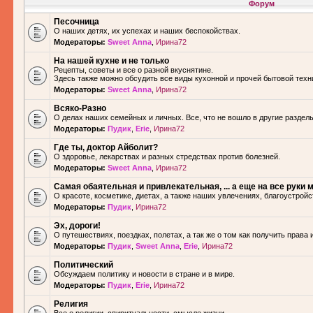
Форум
Песочница
О наших детях, их успехах и наших беспокойствах.
Модераторы:
Sweet Anna
,
Ирина72
На нашей кухне и не только
Рецепты, советы и все о разной вкуснятине.
Здесь также можно обсудить все виды кухонной и прочей бытовой техн
Модераторы:
Sweet Anna
,
Ирина72
Всяко-Разно
О делах наших семейных и личных. Все, что не вошло в другие разделы.
Модераторы:
Пудик
,
Erie
,
Ирина72
Где ты, доктор Айболит?
О здоровье, лекарствах и разных стредствах против болезней.
Модераторы:
Sweet Anna
,
Ирина72
Самая обаятельная и привлекательная, ... а еще на все руки м
О красоте, косметике, диетах, а также наших увлечениях, благоустройс
Модераторы:
Пудик
,
Ирина72
Эх, дороги!
О путешествиях, поездках, полетах, а так же о том как получить права 
Модераторы:
Пудик
,
Sweet Anna
,
Erie
,
Ирина72
Политический
Обсуждаем политику и новости в стране и в мире.
Модераторы:
Пудик
,
Erie
,
Ирина72
Религия