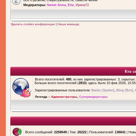
Все о религии, спиритуальности, смысле жизни
Модераторы:
Sweet Anna
,
Erie
,
Ирина72
Удалить cookies конференции
|
Наша команда
Кто с
Всего посетителей:
480
, из них зарегистрированных: 3, скрытых:
Больше всего посетителей (
2815
) здесь было 10 фев 2026, 15:55
Зарегистрированные пользователи:
Baidu [Spider]
,
Bing [Bot]
,
Легенда ::
Администраторы
,
Супермодераторы
Всего сообщений:
2259549
| Тем:
20222
| Пользователей:
136641
| Нов