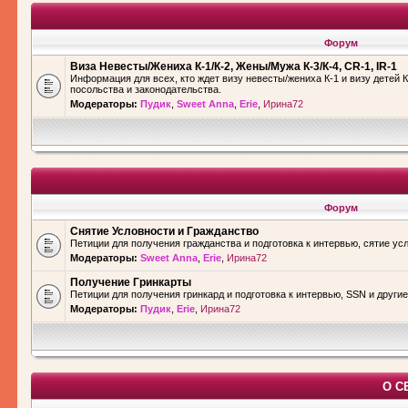
Форум
Виза Невесты/Жениха К-1/К-2, Жены/Мужа К-3/К-4, CR-1, IR-1
Информация для всех, кто ждет визу невесты/жениха К-1 и визу детей К
посольства и законодательства.
Модераторы:
Пудик
,
Sweet Anna
,
Erie
,
Ирина72
Форум
Снятие Условности и Гражданство
Петиции для получения гражданства и подготовка к интервью, сятие ус
Модераторы:
Sweet Anna
,
Erie
,
Ирина72
Получение Гринкарты
Петиции для получения гринкард и подготовка к интервью, SSN и други
Модераторы:
Пудик
,
Erie
,
Ирина72
О С