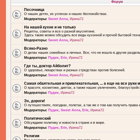
Форум
Песочница
О наших детях, их успехах и наших беспокойствах.
Модераторы:
Sweet Anna
,
Ирина72
На нашей кухне и не только
Рецепты, советы и все о разной вкуснятине.
Здесь также можно обсудить все виды кухонной и прочей бытовой техн
Модераторы:
Sweet Anna
,
Ирина72
Всяко-Разно
О делах наших семейных и личных. Все, что не вошло в другие разделы.
Модераторы:
Пудик
,
Erie
,
Ирина72
Где ты, доктор Айболит?
О здоровье, лекарствах и разных стредствах против болезней.
Модераторы:
Sweet Anna
,
Ирина72
Самая обаятельная и привлекательная, ... а еще на все руки м
О красоте, косметике, диетах, а также наших увлечениях, благоустройс
Модераторы:
Пудик
,
Ирина72
Эх, дороги!
О путешествиях, поездках, полетах, а так же о том как получить права 
Модераторы:
Пудик
,
Sweet Anna
,
Erie
,
Ирина72
Политический
Обсуждаем политику и новости в стране и в мире.
Модераторы:
Пудик
,
Erie
,
Ирина72
Религия