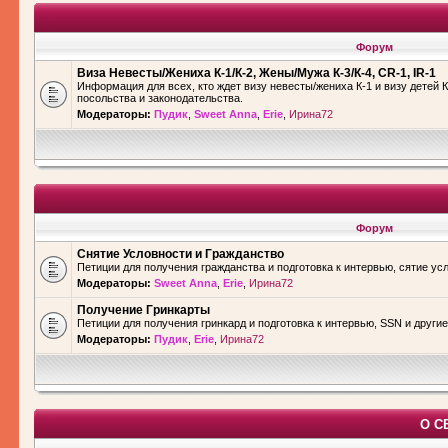
Форум
Виза Невесты/Жениха К-1/К-2, Жены/Мужа К-3/К-4, CR-1, IR-1
Информация для всех, кто ждет визу невесты/жениха К-1 и визу детей К
посольства и законодательства.
Модераторы:
Пудик
,
Sweet Anna
,
Erie
,
Ирина72
Форум
Снятие Условности и Гражданство
Петиции для получения гражданства и подготовка к интервью, сятие ус
Модераторы:
Sweet Anna
,
Erie
,
Ирина72
Получение Гринкарты
Петиции для получения гринкард и подготовка к интервью, SSN и други
Модераторы:
Пудик
,
Erie
,
Ирина72
О С