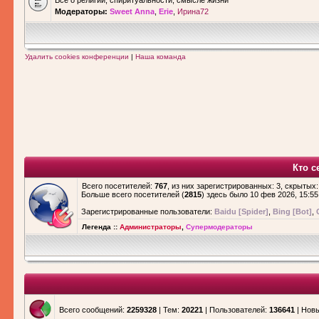
Все о религии, спиритуальности, смысле жизни
Модераторы:
Sweet Anna
,
Erie
,
Ирина72
Удалить cookies конференции
|
Наша команда
Кто с
Всего посетителей:
767
, из них зарегистрированных: 3, скрытых:
Больше всего посетителей (
2815
) здесь было 10 фев 2026, 15:55
Зарегистрированные пользователи:
Baidu [Spider]
,
Bing [Bot]
,
Легенда ::
Администраторы
,
Супермодераторы
Всего сообщений:
2259328
| Тем:
20221
| Пользователей:
136641
| Нов