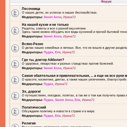
Форум
Песочница
О наших детях, их успехах и наших беспокойствах.
Модераторы:
Sweet Anna
,
Ирина72
На нашей кухне и не только
Рецепты, советы и все о разной вкуснятине.
Здесь также можно обсудить все виды кухонной и прочей бытовой техн
Модераторы:
Sweet Anna
,
Ирина72
Всяко-Разно
О делах наших семейных и личных. Все, что не вошло в другие разделы.
Модераторы:
Пудик
,
Erie
,
Ирина72
Где ты, доктор Айболит?
О здоровье, лекарствах и разных стредствах против болезней.
Модераторы:
Sweet Anna
,
Ирина72
Самая обаятельная и привлекательная, ... а еще на все руки м
О красоте, косметике, диетах, а также наших увлечениях, благоустройс
Модераторы:
Пудик
,
Ирина72
Эх, дороги!
О путешествиях, поездках, полетах, а так же о том как получить права 
Модераторы:
Пудик
,
Sweet Anna
,
Erie
,
Ирина72
Политический
Обсуждаем политику и новости в стране и в мире.
Модераторы:
Пудик
,
Erie
,
Ирина72
Религия