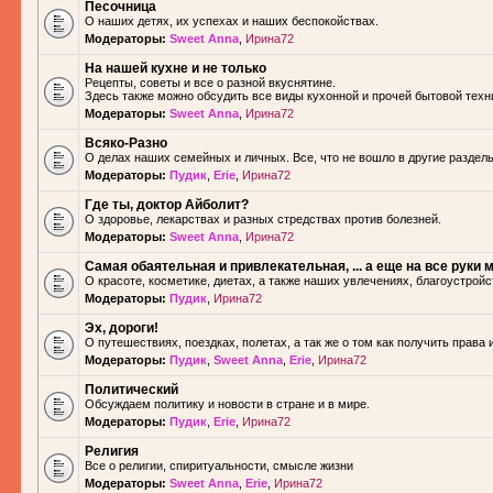
Песочница
О наших детях, их успехах и наших беспокойствах.
Модераторы:
Sweet Anna
,
Ирина72
На нашей кухне и не только
Рецепты, советы и все о разной вкуснятине.
Здесь также можно обсудить все виды кухонной и прочей бытовой техн
Модераторы:
Sweet Anna
,
Ирина72
Всяко-Разно
О делах наших семейных и личных. Все, что не вошло в другие разделы.
Модераторы:
Пудик
,
Erie
,
Ирина72
Где ты, доктор Айболит?
О здоровье, лекарствах и разных стредствах против болезней.
Модераторы:
Sweet Anna
,
Ирина72
Самая обаятельная и привлекательная, ... а еще на все руки м
О красоте, косметике, диетах, а также наших увлечениях, благоустройс
Модераторы:
Пудик
,
Ирина72
Эх, дороги!
О путешествиях, поездках, полетах, а так же о том как получить права 
Модераторы:
Пудик
,
Sweet Anna
,
Erie
,
Ирина72
Политический
Обсуждаем политику и новости в стране и в мире.
Модераторы:
Пудик
,
Erie
,
Ирина72
Религия
Все о религии, спиритуальности, смысле жизни
Модераторы:
Sweet Anna
,
Erie
,
Ирина72