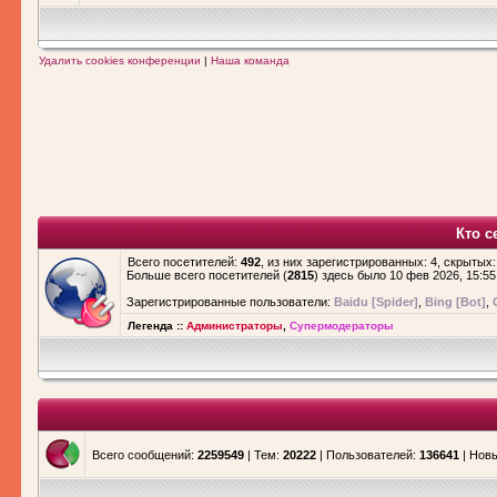
Удалить cookies конференции
|
Наша команда
Кто с
Всего посетителей:
492
, из них зарегистрированных: 4, скрытых:
Больше всего посетителей (
2815
) здесь было 10 фев 2026, 15:55
Зарегистрированные пользователи:
Baidu [Spider]
,
Bing [Bot]
,
Легенда ::
Администраторы
,
Супермодераторы
Всего сообщений:
2259549
| Тем:
20222
| Пользователей:
136641
| Нов