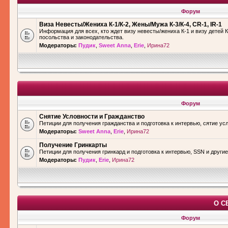
Форум
Виза Невесты/Жениха К-1/К-2, Жены/Мужа К-3/К-4, CR-1, IR-1
Информация для всех, кто ждет визу невесты/жениха К-1 и визу детей К
посольства и законодательства.
Модераторы:
Пудик
,
Sweet Anna
,
Erie
,
Ирина72
Форум
Снятие Условности и Гражданство
Петиции для получения гражданства и подготовка к интервью, сятие ус
Модераторы:
Sweet Anna
,
Erie
,
Ирина72
Получение Гринкарты
Петиции для получения гринкард и подготовка к интервью, SSN и други
Модераторы:
Пудик
,
Erie
,
Ирина72
О С
Форум