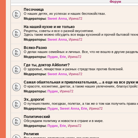
Форум
Песочница
О наших детях, их успехах и наших беспокойствах.
Модераторы:
Sweet Anna
,
Ирина72
На нашей кухне и не только
Рецепты, советы и все о разной вкуснятине.
Здесь также можно обсудить все виды кухонной и прочей бытовой техн
Модераторы:
Sweet Anna
,
Ирина72
Всяко-Разно
О делах наших семейных и личных. Все, что не вошло в другие разделы.
Модераторы:
Пудик
,
Erie
,
Ирина72
Где ты, доктор Айболит?
О здоровье, лекарствах и разных стредствах против болезней.
Модераторы:
Sweet Anna
,
Ирина72
Самая обаятельная и привлекательная, ... а еще на все руки м
О красоте, косметике, диетах, а также наших увлечениях, благоустройс
Модераторы:
Пудик
,
Ирина72
Эх, дороги!
О путешествиях, поездках, полетах, а так же о том как получить права 
Модераторы:
Пудик
,
Sweet Anna
,
Erie
,
Ирина72
Политический
Обсуждаем политику и новости в стране и в мире.
Модераторы:
Пудик
,
Erie
,
Ирина72
Религия