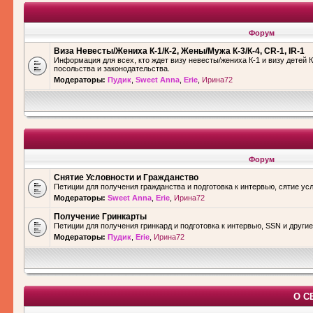
Форум
Виза Невесты/Жениха К-1/К-2, Жены/Мужа К-3/К-4, CR-1, IR-1
Информация для всех, кто ждет визу невесты/жениха К-1 и визу детей К
посольства и законодательства.
Модераторы:
Пудик
,
Sweet Anna
,
Erie
,
Ирина72
Форум
Снятие Условности и Гражданство
Петиции для получения гражданства и подготовка к интервью, сятие ус
Модераторы:
Sweet Anna
,
Erie
,
Ирина72
Получение Гринкарты
Петиции для получения гринкард и подготовка к интервью, SSN и други
Модераторы:
Пудик
,
Erie
,
Ирина72
О С