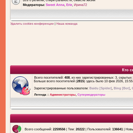
Все о религии, спиритуальности, смысле жизни
Модераторы:
Sweet Anna
,
Erie
,
Ирина72
Удалить cookies конференции
|
Наша команда
Кто с
Всего посетителей:
408
, из них зарегистрированных: 3, скрытых:
Больше всего посетителей (
2815
) здесь было 10 фев 2026, 15:55
Зарегистрированные пользователи:
Baidu [Spider]
,
Bing [Bot]
,
Легенда ::
Администраторы
,
Супермодераторы
Всего сообщений:
2259556
| Тем:
20222
| Пользователей:
136641
| Нов