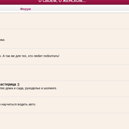
О СВОЕМ, О ЖЕНСКОМ...
Форум
ики.
 А так же для тех, кто любит поболтать!
астерица :)
тве дома и сада, рукоделье и шопинге.
и научиться водить авто.