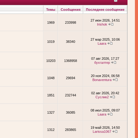
Темы
Сообщения
Последнее сообщение
27 июн 2026, 14:51
1969
233998
Irishok
27 мар 2025, 10:06
1019
38340
Laara
07 авг 2026, 17:27
10203
1368958
бухгалтер
20 ноя 2024, 06:58
1048
29694
Bonaventura
02 авг 2026, 20:42
1851
232744
Суслик2
08 июл 2025, 09:07
1327
36085
Laara
19 май 2026, 14:50
1312
283865
Larissa1067