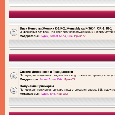
Виза Невесты/Жениха К-1/К-2, Жены/Мужа К-3/К-4, CR-1, IR-1
Информация для всех, кто ждет визу невесты/жениха К-1 и визу детей К
Модераторы:
Пудик
,
Sweet Anna
,
Erie
,
Ирина72
Снятие Условности и Гражданство
Петиции для получения гражданства и подготовка к интервью, сятие ус
Модераторы:
Sweet Anna
,
Erie
,
Ирина72
Получение Гринкарты
Петиции для получения гринкард и подготовка к интервью, SSN и други
Модераторы:
Пудик
,
Erie
,
Ирина72