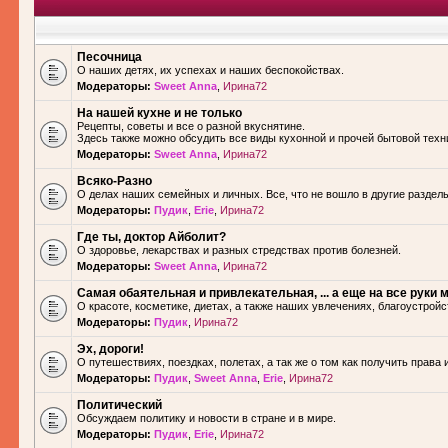
Песочница
О наших детях, их успехах и наших беспокойствах.
Модераторы:
Sweet Anna
,
Ирина72
На нашей кухне и не только
Рецепты, советы и все о разной вкуснятине.
Здесь также можно обсудить все виды кухонной и прочей бытовой техн
Модераторы:
Sweet Anna
,
Ирина72
Всяко-Разно
О делах наших семейных и личных. Все, что не вошло в другие разделы.
Модераторы:
Пудик
,
Erie
,
Ирина72
Где ты, доктор Айболит?
О здоровье, лекарствах и разных стредствах против болезней.
Модераторы:
Sweet Anna
,
Ирина72
Самая обаятельная и привлекательная, ... а еще на все руки м
О красоте, косметике, диетах, а также наших увлечениях, благоустройс
Модераторы:
Пудик
,
Ирина72
Эх, дороги!
О путешествиях, поездках, полетах, а так же о том как получить права 
Модераторы:
Пудик
,
Sweet Anna
,
Erie
,
Ирина72
Политический
Обсуждаем политику и новости в стране и в мире.
Модераторы:
Пудик
,
Erie
,
Ирина72