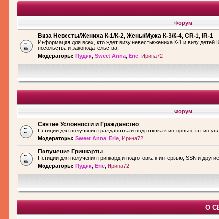
Форум
Виза Невесты/Жениха К-1/К-2, Жены/Мужа К-3/К-4, CR-1, IR-1
Информация для всех, кто ждет визу невесты/жениха К-1 и визу детей К
посольства и законодательства.
Модераторы:
Пудик
,
Sweet Anna
,
Erie
,
Ирина72
Форум
Снятие Условности и Гражданство
Петиции для получения гражданства и подготовка к интервью, сятие ус
Модераторы:
Sweet Anna
,
Erie
,
Ирина72
Получение Гринкарты
Петиции для получения гринкард и подготовка к интервью, SSN и други
Модераторы:
Пудик
,
Erie
,
Ирина72
О С