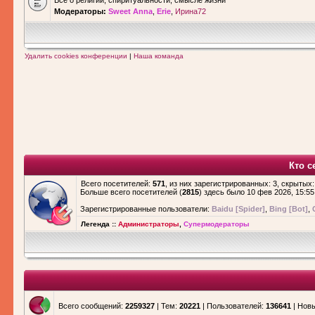
Все о религии, спиритуальности, смысле жизни
Модераторы:
Sweet Anna
,
Erie
,
Ирина72
Удалить cookies конференции
|
Наша команда
Кто с
Всего посетителей:
571
, из них зарегистрированных: 3, скрытых:
Больше всего посетителей (
2815
) здесь было 10 фев 2026, 15:55
Зарегистрированные пользователи:
Baidu [Spider]
,
Bing [Bot]
,
Легенда ::
Администраторы
,
Супермодераторы
Всего сообщений:
2259327
| Тем:
20221
| Пользователей:
136641
| Нов