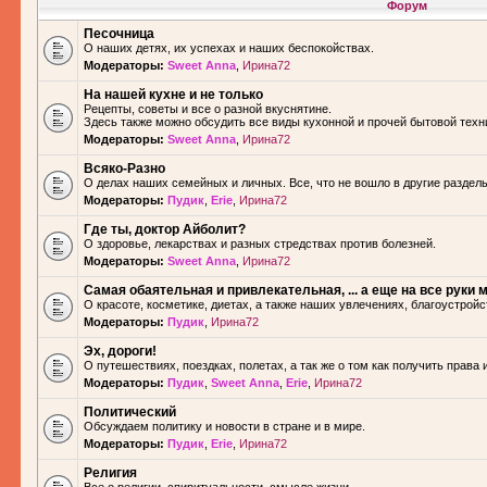
Форум
Песочница
О наших детях, их успехах и наших беспокойствах.
Модераторы:
Sweet Anna
,
Ирина72
На нашей кухне и не только
Рецепты, советы и все о разной вкуснятине.
Здесь также можно обсудить все виды кухонной и прочей бытовой техн
Модераторы:
Sweet Anna
,
Ирина72
Всяко-Разно
О делах наших семейных и личных. Все, что не вошло в другие разделы.
Модераторы:
Пудик
,
Erie
,
Ирина72
Где ты, доктор Айболит?
О здоровье, лекарствах и разных стредствах против болезней.
Модераторы:
Sweet Anna
,
Ирина72
Самая обаятельная и привлекательная, ... а еще на все руки м
О красоте, косметике, диетах, а также наших увлечениях, благоустройс
Модераторы:
Пудик
,
Ирина72
Эх, дороги!
О путешествиях, поездках, полетах, а так же о том как получить права 
Модераторы:
Пудик
,
Sweet Anna
,
Erie
,
Ирина72
Политический
Обсуждаем политику и новости в стране и в мире.
Модераторы:
Пудик
,
Erie
,
Ирина72
Религия