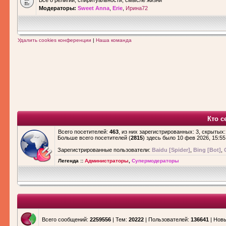
Все о религии, спиритуальности, смысле жизни
Модераторы:
Sweet Anna
,
Erie
,
Ирина72
Удалить cookies конференции
|
Наша команда
Кто с
Всего посетителей:
463
, из них зарегистрированных: 3, скрытых:
Больше всего посетителей (
2815
) здесь было 10 фев 2026, 15:55
Зарегистрированные пользователи:
Baidu [Spider]
,
Bing [Bot]
,
Легенда ::
Администраторы
,
Супермодераторы
Всего сообщений:
2259556
| Тем:
20222
| Пользователей:
136641
| Нов