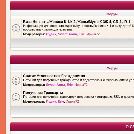
Форум
Виза Невесты/Жениха К-1/К-2, Жены/Мужа К-3/К-4, CR-1, IR-1
Информация для всех, кто ждет визу невесты/жениха К-1 и визу детей К
посольства и законодательства.
Модераторы:
Пудик
,
Sweet Anna
,
Erie
,
Ирина72
Форум
Снятие Условности и Гражданство
Петиции для получения гражданства и подготовка к интервью, сятие ус
Модераторы:
Sweet Anna
,
Erie
,
Ирина72
Получение Гринкарты
Петиции для получения гринкард и подготовка к интервью, SSN и други
Модераторы:
Пудик
,
Erie
,
Ирина72
О С