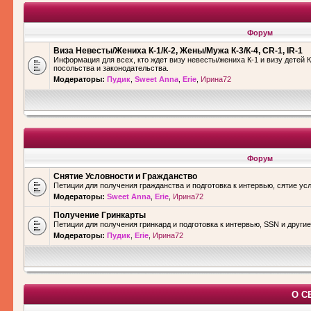
Форум
Виза Невесты/Жениха К-1/К-2, Жены/Мужа К-3/К-4, CR-1, IR-1
Информация для всех, кто ждет визу невесты/жениха К-1 и визу детей К
посольства и законодательства.
Модераторы:
Пудик
,
Sweet Anna
,
Erie
,
Ирина72
Форум
Снятие Условности и Гражданство
Петиции для получения гражданства и подготовка к интервью, сятие ус
Модераторы:
Sweet Anna
,
Erie
,
Ирина72
Получение Гринкарты
Петиции для получения гринкард и подготовка к интервью, SSN и други
Модераторы:
Пудик
,
Erie
,
Ирина72
О С