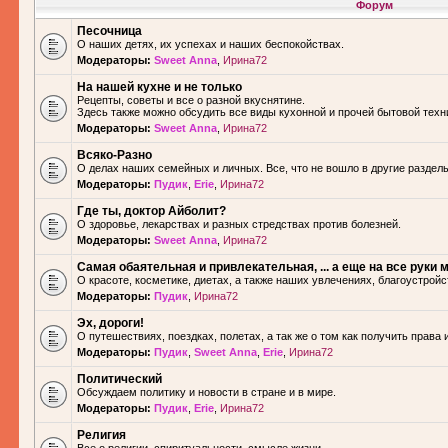
Форум
Песочница
О наших детях, их успехах и наших беспокойствах.
Модераторы:
Sweet Anna
,
Ирина72
На нашей кухне и не только
Рецепты, советы и все о разной вкуснятине.
Здесь также можно обсудить все виды кухонной и прочей бытовой техн
Модераторы:
Sweet Anna
,
Ирина72
Всяко-Разно
О делах наших семейных и личных. Все, что не вошло в другие разделы.
Модераторы:
Пудик
,
Erie
,
Ирина72
Где ты, доктор Айболит?
О здоровье, лекарствах и разных стредствах против болезней.
Модераторы:
Sweet Anna
,
Ирина72
Самая обаятельная и привлекательная, ... а еще на все руки м
О красоте, косметике, диетах, а также наших увлечениях, благоустройс
Модераторы:
Пудик
,
Ирина72
Эх, дороги!
О путешествиях, поездках, полетах, а так же о том как получить права 
Модераторы:
Пудик
,
Sweet Anna
,
Erie
,
Ирина72
Политический
Обсуждаем политику и новости в стране и в мире.
Модераторы:
Пудик
,
Erie
,
Ирина72
Религия