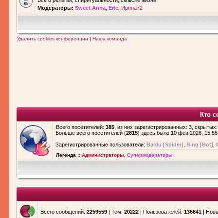
Все о религии, спиритуальности, смысле жизни
Модераторы:
Sweet Anna
,
Erie
,
Ирина72
Удалить cookies конференции
|
Наша команда
Кто с
Всего посетителей:
385
, из них зарегистрированных: 3, скрытых:
Больше всего посетителей (
2815
) здесь было 10 фев 2026, 15:55
Зарегистрированные пользователи:
Baidu [Spider]
,
Bing [Bot]
,
Легенда ::
Администраторы
,
Супермодераторы
Всего сообщений:
2259559
| Тем:
20222
| Пользователей:
136641
| Нов